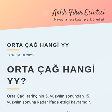
Anlık Fikir Esintisi
menüyü
aç
Hayatına neşe katan pratik öneriler!
Anasayfa
Gizlilik Politikası
ORTA ÇAĞ HANGI YY
Yasal Uyarı
Tarih: Eylül 6, 2025
Hakkımızda
ORTA ÇAĞ HANGI
YY?
Orta Çağ, tarihçinin 5. yüzyılın sonundan 15.
yüzyılın sonuna kadar ifade ettiği kavramdır.