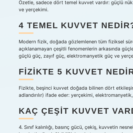
Özetle, sadece dört temel kuvvet vardır: güçlü nükl
ve yerçekimi.
4 TEMEL KUVVET NEDIR
Modern fizik, doğada gözlemlenen tüm fiziksel süre
açıklanamayan çeşitli fenomenlerin arkasında güçler 
güçlü güç, zayıf güç, elektromanyetik güç ve yerçe
FIZIKTE 5 KUVVET NEDI
Fizikte, beşinci kuvvet doğada bilinen dört etkileş
adlandırılır) ifade eder: yerçekimi, elektromanyetik
KAÇ ÇEŞIT KUVVET VARD
4. Sınıf kalınlığı, basınç gücü, çekiş, kuvvetin nes