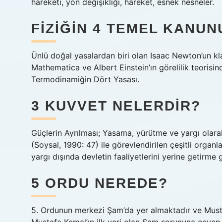
hareketi, yön değişikliği, hareket, esnek nesneler.
FIZIĞIN 4 TEMEL KANUN
Ünlü doğal yasalardan biri olan Isaac Newton’un klas
Mathematica ve Albert Einstein’ın görelilik teoris
Termodinamiğin Dört Yasası.
3 KUVVET NELERDIR?
Güçlerin Ayrılması; Yasama, yürütme ve yargı olar
(Soysal, 1990: 47) ile görevlendirilen çeşitli organ
yargı dışında devletin faaliyetlerini yerine getirme g
5 ORDU NEREDE?
5. Ordunun merkezi Şam’da yer almaktadır ve Mustafa