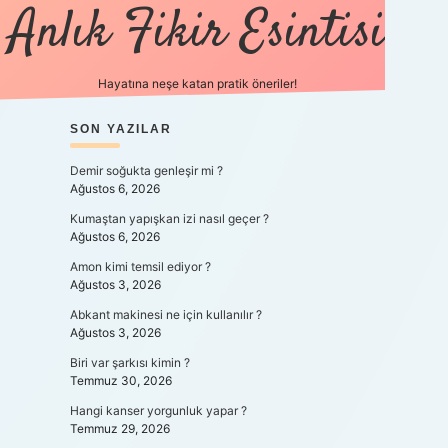
Anlık Fikir Esintisi
Hayatına neşe katan pratik öneriler!
SIDEBAR
SON YAZILAR
ilbet mobil giriş
betexpergiris.casino
betex
Demir soğukta genleşir mi ?
Ağustos 6, 2026
Kumaştan yapışkan izi nasıl geçer ?
Ağustos 6, 2026
Amon kimi temsil ediyor ?
Ağustos 3, 2026
Abkant makinesi ne için kullanılır ?
Ağustos 3, 2026
Biri var şarkısı kimin ?
Temmuz 30, 2026
Hangi kanser yorgunluk yapar ?
Temmuz 29, 2026