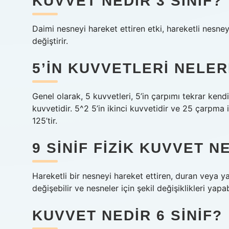
KUVVET NEDIR 3 SINIF?
Daimi nesneyi hareket ettiren etki, hareketli nesney
değiştirir.
5’IN KUVVETLERI NELER
Genel olarak, 5 kuvvetleri, 5’in çarpımı tekrar kendis
kuvvetidir. 5^2 5’in ikinci kuvvetidir ve 25 çarpma i
125’tir.
9 SINIF FIZIK KUVVET N
Hareketli bir nesneyi hareket ettiren, duran veya y
değişebilir ve nesneler için şekil değişiklikleri yapa
KUVVET NEDIR 6 SINIF?