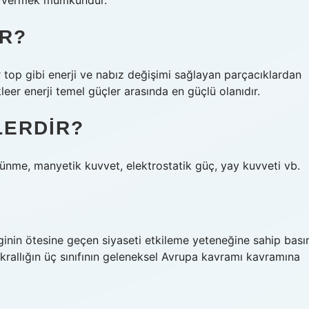
ap vermek mümkündür.
IR?
r top gibi enerji ve nabız değişimi sağlayan parçacıklardan
leer enerji temel güçler arasında en güçlü olanıdır.
LERDIR?
tünme, manyetik kuvvet, elektrostatik güç, yay kuvveti vb.
inin ötesine geçen siyaseti etkileme yeteneğine sahip bası
 krallığın üç sınıfının geleneksel Avrupa kavramı kavramına