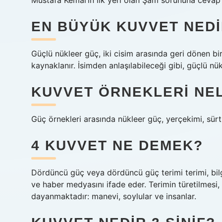
Mustafa Kemal’ın ilk yeri olan Şam sorununa cev
EN BÜYÜK KUVVET NED
Güçlü nükleer güç, iki cisim arasında geri dönen bi
kaynaklanır. İsimden anlaşılabileceği gibi, güçlü nük
KUVVET ÖRNEKLERI NE
Güç örnekleri arasında nükleer güç, yerçekimi, sür
4 KUVVET NE DEMEK?
Dördüncü güç veya dördüncü güç terimi terimi, bilg
ve haber medyasını ifade eder. Terimin türetilmesi,
dayanmaktadır: manevi, soylular ve insanlar.