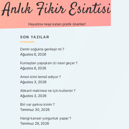
Anlık Fikir Esintisi
Hayatına neşe katan pratik öneriler!
SIDEBAR
SON YAZILAR
ilbet mobil giriş
betexpergiris.casino
betexp
Demir soğukta genleşir mi ?
Ağustos 6, 2026
Kumaştan yapışkan izi nasıl geçer ?
Ağustos 6, 2026
Amon kimi temsil ediyor ?
Ağustos 3, 2026
Abkant makinesi ne için kullanılır ?
Ağustos 3, 2026
Biri var şarkısı kimin ?
Temmuz 30, 2026
Hangi kanser yorgunluk yapar ?
Temmuz 29, 2026