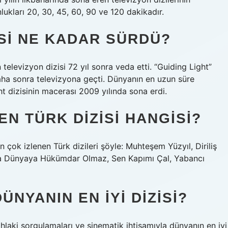
lukları 20, 30, 45, 60, 90 ve 120 dakikadır.
ISI NE KADAR SÜRDÜ?
televizyon dizisi 72 yıl sonra veda etti. “Guiding Light”
Daha sonra televizyona geçti. Dünyanın en uzun süre
ht dizisinin macerası 2009 yılında sona erdi.
N TÜRK DIZISI HANGISI?
ok izlenen Türk dizileri şöyle: Muhteşem Yüzyıl, Diriliş
kıya Dünyaya Hükümdar Olmaz, Sen Kapımı Çal, Yabancı
NYANIN EN IYI DIZISI?
 ahlaki sorgulamaları ve sinematik ihtişamıyla dünyanın en iyi