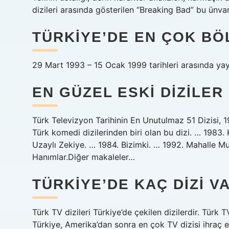
dizileri arasında gösterilen “Breaking Bad” bu ünv
TÜRKIYE’DE EN ÇOK BÖ
29 Mart 1993 – 15 Ocak 1999 tarihleri ​​arasında ya
EN GÜZEL ESKI DIZILER
Türk Televizyon Tarihinin En Unutulmaz 51 Dizisi, 19
Türk komedi dizilerinden biri olan bu dizi. … 1983.
Uzaylı Zekiye. … 1984. Bizimki. … 1992. Mahalle M
Hanımlar.Diğer makaleler…
TÜRKIYE’DE KAÇ DIZI V
Türk TV dizileri Türkiye’de çekilen dizilerdir. Türk 
Türkiye, Amerika’dan sonra en çok TV dizisi ihraç ed