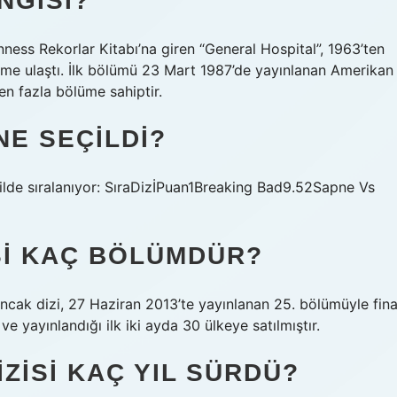
NGISI?
ness Rekorlar Kitabı’na giren “General Hospital”, 1963’ten
üme ulaştı. İlk bölümü 23 Mart 1987’de yayınlanan Amerikan
en fazla bölüme sahiptir.
 NE SEÇILDI?
ilde sıralanıyor: SıraDizİPuan1Breaking Bad9.52Sapne Vs
ISI KAÇ BÖLÜMDÜR?
ncak dizi, 27 Haziran 2013’te yayınlanan 25. bölümüyle fina
e yayınlandığı ilk iki ayda 30 ülkeye satılmıştır.
IZISI KAÇ YIL SÜRDÜ?