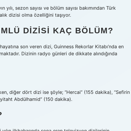
yın yılı, sezon sayısı ve bölüm sayısı bakımından Türk
lık dizisi olma özelliğini taşıyor.
MLÜ DIZISI KAÇ BÖLÜM?
ayatına son veren dizi, Guinness Rekorlar Kitabı’nda en
maktadır. Dizinin radyo günleri de dikkate alındığında
en, diğer dört dizi ise şöyle; “Hercai” (155 dakika), “Sefirin
ayitaht Abdülhamid” (150 dakika).
?
 yılın ilkbaharında sona eren televizyon dizilerinin