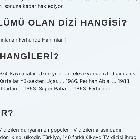
anı sonuna kadar hak ediyor.
LÜMÜ OLAN DIZI HANGISI?
yınlanan Ferhunde Hanımlar 1.
 HANGILERI?
74. Kaynanalar. Uzun yıllardır televizyonda izlediğimiz ilk
 Kartallar Yüksekten Uçar. … 1986. Perihan Abla. … 1988.
uhtarları … 1993. Süper Baba. … 1993. Ferhunde
AR?
TV dizileri dünyanın en popüler TV dizileri arasındadır.
en ikinci ülkedir. Türkiye, 146 farklı ülkeye TV dizisi ihraç