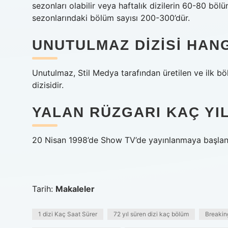
sezonları olabilir veya haftalık dizilerin 60-80 böl
sezonlarındaki bölüm sayısı 200-300’dür.
UNUTULMAZ DIZISI HANG
Unutulmaz, Stil Medya tarafından üretilen ve ilk 
dizisidir.
YALAN RÜZGARI KAÇ YI
20 Nisan 1998’de Show TV’de yayınlanmaya başlandı
Tarih:
Makaleler
1 dizi Kaç Saat Sürer
72 yıl süren dizi kaç bölüm
Breakin