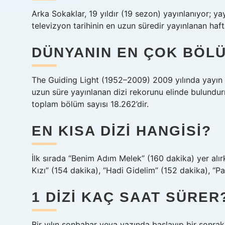
Arka Sokaklar, 19 yıldır (19 sezon) yayınlanıyor; ya
televizyon tarihinin en uzun süredir yayınlanan hafta
DÜNYANIN EN ÇOK BÖLÜ
The Guiding Light (1952–2009) 2009 yılında yayın h
uzun süre yayınlanan dizi rekorunu elinde bulundur
toplam bölüm sayısı 18.262’dir.
EN KISA DIZI HANGISI?
İlk sırada “Benim Adım Melek” (160 dakika) yer alırk
Kızı” (154 dakika), “Hadi Gidelim” (152 dakika), “P
1 DIZI KAÇ SAAT SÜRER
Bir yılın sonbahar veya yazında başlayıp bir sonraki