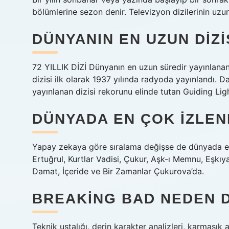
bölümlerine sezon denir. Televizyon dizilerinin uzun
DÜNYANIN EN UZUN DIZ
72 YILLIK DİZİ Dünyanın en uzun süredir yayınlanan 
dizisi ilk olarak 1937 yılında radyoda yayınlandı. 
yayınlanan dizisi rekorunu elinde tutan Guiding Lig
DÜNYADA EN ÇOK IZLENE
Yapay zekaya göre sıralama değişse de dünyada en ç
Ertuğrul, Kurtlar Vadisi, Çukur, Aşk-ı Memnu, Eş
Damat, İçeride ve Bir Zamanlar Çukurova’da.
BREAKING BAD NEDEN DÜ
Teknik ustalığı, derin karakter analizleri, karmaşık