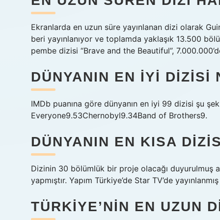
EN UZUN SÜREN DIZI HA
Ekranlarda en uzun süre yayınlanan dizi olarak Guin
beri yayınlanıyor ve toplamda yaklaşık 13.500 böl
pembe dizisi “Brave and the Beautiful”, 7.000.000’d
DÜNYANIN EN IYI DIZISI
IMDb puanına göre dünyanın en iyi 99 dizisi şu şek
Everyone9.53Chernobyl9.34Band of Brothers9.
DÜNYANIN EN KISA DIZ
Dizinin 30 bölümlük bir proje olacağı duyurulmuş a
yapmıştır. Yapım Türkiye’de Star TV’de yayınlanmış v
TÜRKIYE’NIN EN UZUN D