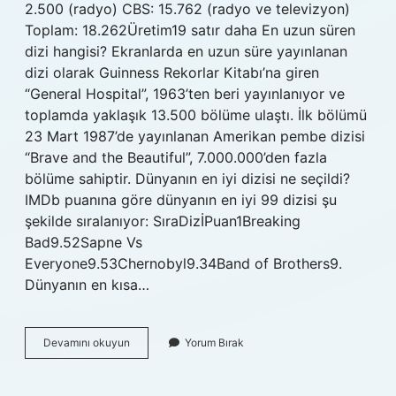
2.500 (radyo) CBS: 15.762 (radyo ve televizyon)
Toplam: 18.262Üretim19 satır daha En uzun süren
dizi hangisi? Ekranlarda en uzun süre yayınlanan
dizi olarak Guinness Rekorlar Kitabı’na giren
“General Hospital”, 1963’ten beri yayınlanıyor ve
toplamda yaklaşık 13.500 bölüme ulaştı. İlk bölümü
23 Mart 1987’de yayınlanan Amerikan pembe dizisi
“Brave and the Beautiful”, 7.000.000’den fazla
bölüme sahiptir. Dünyanın en iyi dizisi ne seçildi?
IMDb puanına göre dünyanın en iyi 99 dizisi şu
şekilde sıralanıyor: SıraDizİPuan1Breaking
Bad9.52Sapne Vs
Everyone9.53Chernobyl9.34Band of Brothers9.
Dünyanın en kısa…
Dünyanın
Devamını okuyun
Yorum Bırak
En
Uzun
Süren