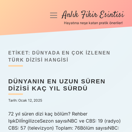
Anlık Fikir Esintisi
menüyü
aç
Hayatına neşe katan pratik öneriler!
Anasayfa
Gizlilik Politikası
ETIKET:
DÜNYADA EN ÇOK IZLENEN
Yasal Uyarı
TÜRK DIZISI HANGISI
Hakkımızda
DÜNYANIN EN UZUN SÜREN
DIZISI KAÇ YIL SÜRDÜ
Tarih: Ocak 12, 2025
72 yıl süren dizi kaç bölüm? Rehber
IşıkDilİngilizceSezon sayısıNBC ve CBS: 19 (radyo)
CBS: 57 (televizyon) Toplam: 76Bölüm sayısıNBC: