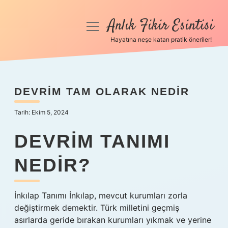
Anlık Fikir Esintisi
menüyü
aç
Hayatına neşe katan pratik öneriler!
Anasayfa
Gizlilik Politikası
DEVRIM TAM OLARAK NEDIR
Yasal Uyarı
Tarih: Ekim 5, 2024
Hakkımızda
DEVRIM TANIMI
NEDIR?
İnkılap Tanımı İnkılap, mevcut kurumları zorla
değiştirmek demektir. Türk milletini geçmiş
asırlarda geride bırakan kurumları yıkmak ve yerine