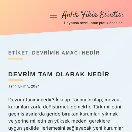
Anlık Fikir Esintisi
menüyü
aç
Hayatına neşe katan pratik öneriler!
Anasayfa
Gizlilik Politikası
ETIKET:
DEVRIMIN AMACI NEDIR
Yasal Uyarı
DEVRIM TAM OLARAK NEDIR
Hakkımızda
Tarih: Ekim 5, 2024
Devrim tanımı nedir? İnkılap Tanımı İnkılap, mevcut
kurumları zorla değiştirmek demektir. Türk milletini
geçmiş asırlarda geride bırakan kurumları yıkmak
ve yerine milletin en yüksek medeni gereklere
uygun şekilde ilerlemesini sağlayacak yeni kurumlar