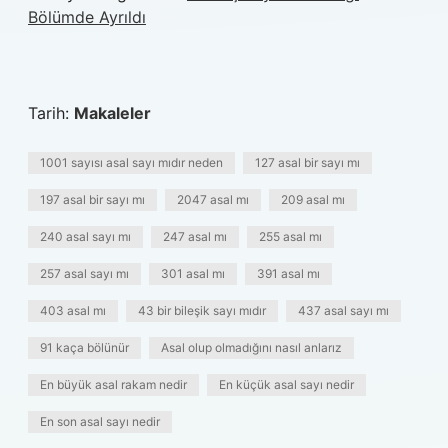
Bölümde Ayrıldı
Tarih:
Makaleler
1001 sayısı asal sayı mıdır neden
127 asal bir sayı mı
197 asal bir sayı mı
2047 asal mı
209 asal mı
240 asal sayı mı
247 asal mı
255 asal mı
257 asal sayı mı
301 asal mı
391 asal mı
403 asal mı
43 bir bileşik sayı mıdır
437 asal sayı mı
91 kaça bölünür
Asal olup olmadığını nasıl anlarız
En büyük asal rakam nedir
En küçük asal sayı nedir
En son asal sayı nedir