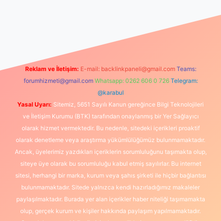
etexper güncel giriş
Reklam ve İletişim:
E-mail:
backlinkpaneli@gmail.com
Teams:
forumhizmeti@gmail.com
Whatsapp: 0262 606 0 726
Telegram:
@karabul
Yasal Uyarı:
Sitemiz, 5651 Sayılı Kanun gereğince Bilgi Teknolojileri
ve İletişim Kurumu (BTK) tarafından onaylanmış bir Yer Sağlayıcı
olarak hizmet vermektedir. Bu nedenle, sitedeki içerikleri proaktif
olarak denetleme veya araştırma yükümlülüğümüz bulunmamaktadır.
Ancak, üyelerimiz yazdıkları içeriklerin sorumluluğunu taşımakta olup,
siteye üye olarak bu sorumluluğu kabul etmiş sayılırlar. Bu internet
sitesi, herhangi bir marka, kurum veya şahıs şirketi ile hiçbir bağlantısı
bulunmamaktadır. Sitede yalnızca kendi hazırladığımız makaleler
paylaşılmaktadır. Burada yer alan içerikler haber niteliği taşımamakta
olup, gerçek kurum ve kişiler hakkında paylaşım yapılmamaktadır.