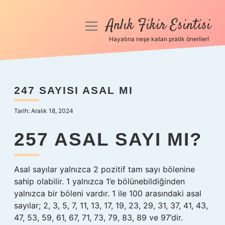
Anlık Fikir Esintisi
menüyü
aç
Hayatına neşe katan pratik öneriler!
Anasayfa
Gizlilik Politikası
247 SAYISI ASAL MI
Yasal Uyarı
Tarih: Aralık 18, 2024
Hakkımızda
257 ASAL SAYI MI?
Asal sayılar yalnızca 2 pozitif tam sayı bölenine
sahip olabilir. 1 yalnızca 1’e bölünebildiğinden
yalnızca bir böleni vardır. 1 ile 100 arasındaki asal
sayılar; 2, 3, 5, 7, 11, 13, 17, 19, 23, 29, 31, 37, 41, 43,
47, 53, 59, 61, 67, 71, 73, 79, 83, 89 ve 97’dir.