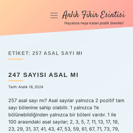
Anlık Fikir Esintisi
menüyü
aç
Hayatına neşe katan pratik öneriler!
Anasayfa
Gizlilik Politikası
ETIKET:
257 ASAL SAYI MI
Yasal Uyarı
247 SAYISI ASAL MI
Hakkımızda
Tarih: Aralık 18, 2024
257 asal sayı mı? Asal sayılar yalnızca 2 pozitif tam
sayı bölenine sahip olabilir. 1 yalnızca 1’e
bölünebildiğinden yalnızca bir böleni vardır. 1 ile
100 arasındaki asal sayılar; 2, 3, 5, 7, 11, 13, 17, 19,
23, 29, 31, 37, 41, 43, 47, 53, 59, 61, 67, 71, 73, 79,