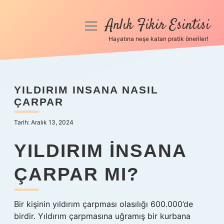
Anlık Fikir Esintisi
menüyü
aç
Hayatına neşe katan pratik öneriler!
Anasayfa
Gizlilik Politikası
YILDIRIM INSANA NASIL
ÇARPAR
Yasal Uyarı
Tarih: Aralık 13, 2024
Hakkımızda
YILDIRIM INSANA
ÇARPAR MI?
Bir kişinin yıldırım çarpması olasılığı 600.000’de
birdir. Yıldırım çarpmasına uğramış bir kurbana