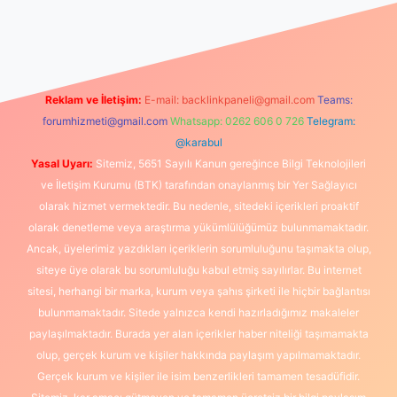
etexper güncel giriş
Reklam ve İletişim:
E-mail:
backlinkpaneli@gmail.com
Teams:
forumhizmeti@gmail.com
Whatsapp: 0262 606 0 726
Telegram:
@karabul
Yasal Uyarı:
Sitemiz, 5651 Sayılı Kanun gereğince Bilgi Teknolojileri
ve İletişim Kurumu (BTK) tarafından onaylanmış bir Yer Sağlayıcı
olarak hizmet vermektedir. Bu nedenle, sitedeki içerikleri proaktif
olarak denetleme veya araştırma yükümlülüğümüz bulunmamaktadır.
Ancak, üyelerimiz yazdıkları içeriklerin sorumluluğunu taşımakta olup,
siteye üye olarak bu sorumluluğu kabul etmiş sayılırlar. Bu internet
sitesi, herhangi bir marka, kurum veya şahıs şirketi ile hiçbir bağlantısı
bulunmamaktadır. Sitede yalnızca kendi hazırladığımız makaleler
paylaşılmaktadır. Burada yer alan içerikler haber niteliği taşımamakta
olup, gerçek kurum ve kişiler hakkında paylaşım yapılmamaktadır.
Gerçek kurum ve kişiler ile isim benzerlikleri tamamen tesadüfidir.