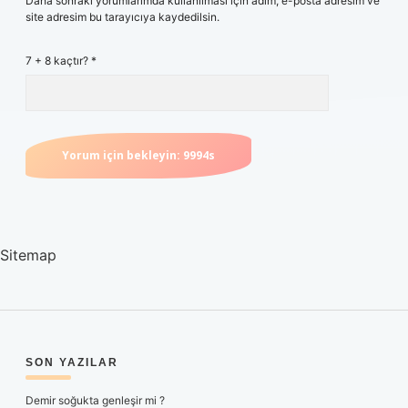
Daha sonraki yorumlarımda kullanılması için adım, e-posta adresim ve
site adresim bu tarayıcıya kaydedilsin.
7 + 8 kaçtır?
*
Sitemap
SIDEBAR
SON YAZILAR
Demir soğukta genleşir mi ?