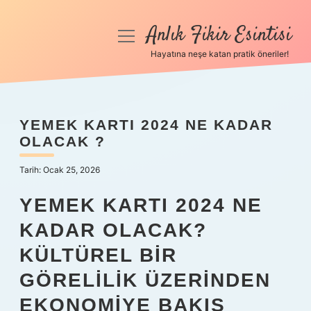
Anlık Fikir Esintisi
menüyü
aç
Hayatına neşe katan pratik öneriler!
Anasayfa
Gizlilik Politikası
YEMEK KARTI 2024 NE KADAR
OLACAK ?
Yasal Uyarı
Tarih: Ocak 25, 2026
Hakkımızda
YEMEK KARTI 2024 NE
KADAR OLACAK?
KÜLTÜREL BIR
GÖRELILIK ÜZERINDEN
EKONOMIYE BAKIŞ