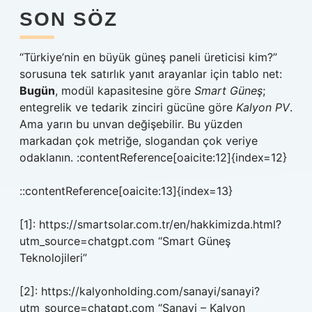
SON SÖZ
“Türkiye’nin en büyük güneş paneli üreticisi kim?”
sorusuna tek satırlık yanıt arayanlar için tablo net:
Bugün
, modül kapasitesine göre
Smart Güneş
;
entegrelik ve tedarik zinciri gücüne göre
Kalyon PV
.
Ama yarın bu unvan değişebilir. Bu yüzden
markadan çok metriğe, slogandan çok veriye
odaklanın. :contentReference[oaicite:12]{index=12}
::contentReference[oaicite:13]{index=13}
[1]: https://smartsolar.com.tr/en/hakkimizda.html?
utm_source=chatgpt.com “Smart Güneş
Teknolojileri”
[2]: https://kalyonholding.com/sanayi/sanayi?
utm_source=chatgpt.com “Sanayi – Kalyon