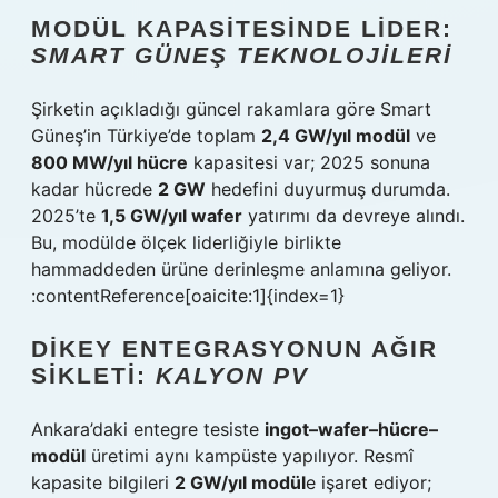
MODÜL KAPASITESINDE LIDER:
SMART GÜNEŞ TEKNOLOJILERI
Şirketin açıkladığı güncel rakamlara göre Smart
Güneş’in Türkiye’de toplam
2,4 GW/yıl modül
ve
800 MW/yıl hücre
kapasitesi var; 2025 sonuna
kadar hücrede
2 GW
hedefini duyurmuş durumda.
2025’te
1,5 GW/yıl wafer
yatırımı da devreye alındı.
Bu, modülde ölçek liderliğiyle birlikte
hammaddeden ürüne derinleşme anlamına geliyor.
:contentReference[oaicite:1]{index=1}
DIKEY ENTEGRASYONUN AĞIR
SIKLETI:
KALYON PV
Ankara’daki entegre tesiste
ingot–wafer–hücre–
modül
üretimi aynı kampüste yapılıyor. Resmî
kapasite bilgileri
2 GW/yıl modül
e işaret ediyor;