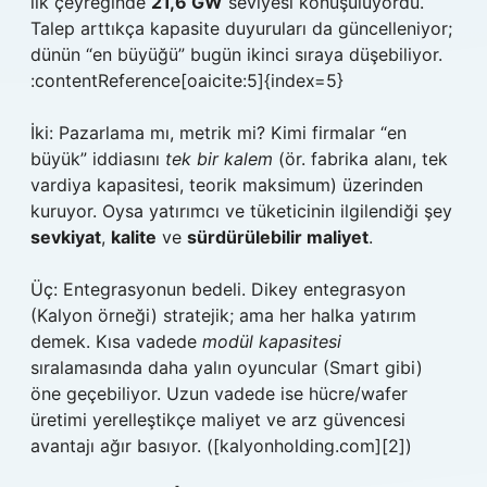
ilk çeyreğinde
21,6 GW
seviyesi konuşuluyordu.
Talep arttıkça kapasite duyuruları da güncelleniyor;
dünün “en büyüğü” bugün ikinci sıraya düşebiliyor.
:contentReference[oaicite:5]{index=5}
İki: Pazarlama mı, metrik mi? Kimi firmalar “en
büyük” iddiasını
tek bir kalem
(ör. fabrika alanı, tek
vardiya kapasitesi, teorik maksimum) üzerinden
kuruyor. Oysa yatırımcı ve tüketicinin ilgilendiği şey
sevkiyat
,
kalite
ve
sürdürülebilir maliyet
.
Üç: Entegrasyonun bedeli. Dikey entegrasyon
(Kalyon örneği) stratejik; ama her halka yatırım
demek. Kısa vadede
modül kapasitesi
sıralamasında daha yalın oyuncular (Smart gibi)
öne geçebiliyor. Uzun vadede ise hücre/wafer
üretimi yerelleştikçe maliyet ve arz güvencesi
avantajı ağır basıyor. ([kalyonholding.com][2])