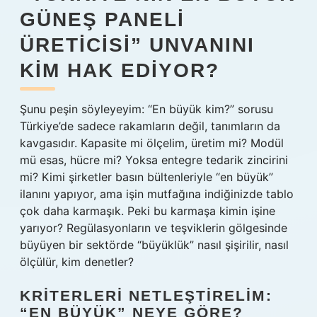
GÜNEŞ PANELI
ÜRETICISI” UNVANINI
KIM HAK EDIYOR?
Şunu peşin söyleyeyim: “En büyük kim?” sorusu
Türkiye’de sadece rakamların değil, tanımların da
kavgasıdır. Kapasite mi ölçelim, üretim mi? Modül
mü esas, hücre mi? Yoksa entegre tedarik zincirini
mi? Kimi şirketler basın bültenleriyle “en büyük”
ilanını yapıyor, ama işin mutfağına indiğinizde tablo
çok daha karmaşık. Peki bu karmaşa kimin işine
yarıyor? Regülasyonların ve teşviklerin gölgesinde
büyüyen bir sektörde “büyüklük” nasıl şişirilir, nasıl
ölçülür, kim denetler?
KRITERLERI NETLEŞTIRELIM:
“EN BÜYÜK” NEYE GÖRE?