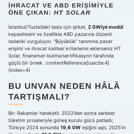
İHRACAT VE ABD ERIŞIMIYLE
ÖNE ÇIKAN:
HT SOLAR
İstanbul/Tuzla’daki tesis için şirket,
2 GW/yıl modül
kapasitesini ve özellikle ABD pazarına düzenli
tedariki vurguluyor. “Büyüklük” tanımına
pazar
erişimi
ve
ihracat kalitesi
kriterlerini eklerseniz HT
Solar, finansman bulma/sertifikasyon tarafında
güçlü bir örnek. :contentReference[oaicite:4]
{index=4}
BU UNVAN NEDEN HÂLÂ
TARTIŞMALI?
Bir: Rakamlar hareketli. 2022’den sonra serbest
tüketim projeleriyle güneş kurulu gücü patladı;
Türkiye 2024 sonunda
19,6 GW
eşiğini aştı, 2025’in