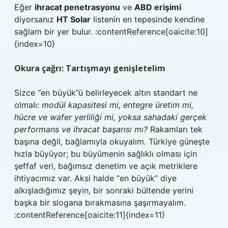
Eğer
ihracat penetrasyonu
ve
ABD erişimi
diyorsanız
HT Solar
listenin en tepesinde kendine
sağlam bir yer bulur. :contentReference[oaicite:10]
{index=10}
Okura çağrı: Tartışmayı genişletelim
Sizce “en büyük”ü belirleyecek altın standart ne
olmalı:
modül kapasitesi mi, entegre üretim mi,
hücre ve wafer yerliliği mi, yoksa sahadaki gerçek
performans ve ihracat başarısı mı?
Rakamları tek
başına değil, bağlamıyla okuyalım. Türkiye güneşte
hızla büyüyor; bu büyümenin sağlıklı olması için
şeffaf veri, bağımsız denetim ve açık metriklere
ihtiyacımız var. Aksi halde “en büyük” diye
alkışladığımız şeyin, bir sonraki bültende yerini
başka bir slogana bırakmasına şaşırmayalım.
:contentReference[oaicite:11]{index=11}