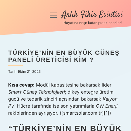
Anlık Fikir Esintisi
menüyü
aç
Hayatına neşe katan pratik öneriler!
Anasayfa
Gizlilik Politikası
TÜRKIYE’NIN EN BÜYÜK GÜNEŞ
PANELI ÜRETICISI KIM ?
Yasal Uyarı
Tarih: Ekim 21, 2025
Hakkımızda
Kısa cevap:
Modül kapasitesine bakarsak lider
Smart Güneş Teknolojileri
; dikey entegre üretim
gücü ve tedarik zinciri açısından bakarsak
Kalyon
PV
. Hücre tarafında ise son yatırımlarla
CW Enerji
rakiplerinden ayrışıyor. ([smartsolar.com.tr][1])
“TÜRKIYE’NIN EN BÜYÜK