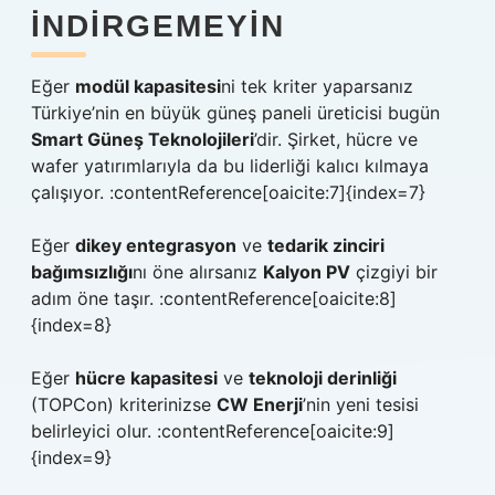
INDIRGEMEYIN
Eğer
modül kapasitesi
ni tek kriter yaparsanız
Türkiye’nin en büyük güneş paneli üreticisi bugün
Smart Güneş Teknolojileri
’dir. Şirket, hücre ve
wafer yatırımlarıyla da bu liderliği kalıcı kılmaya
çalışıyor. :contentReference[oaicite:7]{index=7}
Eğer
dikey entegrasyon
ve
tedarik zinciri
bağımsızlığı
nı öne alırsanız
Kalyon PV
çizgiyi bir
adım öne taşır. :contentReference[oaicite:8]
{index=8}
Eğer
hücre kapasitesi
ve
teknoloji derinliği
(TOPCon) kriterinizse
CW Enerji
’nin yeni tesisi
belirleyici olur. :contentReference[oaicite:9]
{index=9}