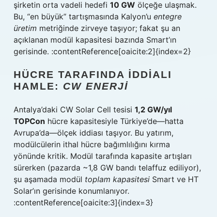
şirketin orta vadeli hedefi
10 GW
ölçeğe ulaşmak.
Bu, “en büyük” tartışmasında Kalyon’u
entegre
üretim
metriğinde zirveye taşıyor; fakat şu an
açıklanan modül kapasitesi bazında Smart’ın
gerisinde. :contentReference[oaicite:2]{index=2}
HÜCRE TARAFINDA IDDIALI
HAMLE:
CW ENERJI
Antalya’daki CW Solar Cell tesisi
1,2 GW/yıl
TOPCon
hücre kapasitesiyle Türkiye’de—hatta
Avrupa’da—ölçek iddiası taşıyor. Bu yatırım,
modülcülerin ithal hücre bağımlılığını kırma
yönünde kritik. Modül tarafında kapasite artışları
sürerken (pazarda ~1,8 GW bandı telaffuz ediliyor),
şu aşamada modül
toplam kapasitesi
Smart ve HT
Solar’ın gerisinde konumlanıyor.
:contentReference[oaicite:3]{index=3}