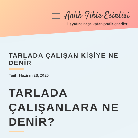
Anlık Fikir Esintisi
menüyü
aç
Hayatına neşe katan pratik öneriler!
Anasayfa
Gizlilik Politikası
TARLADA ÇALIŞAN KIŞIYE NE
DENIR
Yasal Uyarı
Tarih: Haziran 28, 2025
Hakkımızda
TARLADA
ÇALIŞANLARA NE
DENIR?