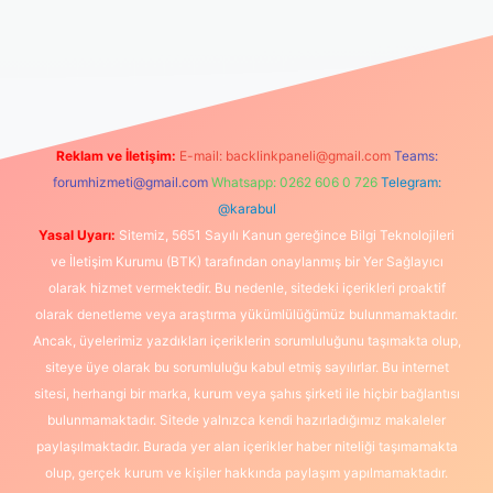
no
betexper güncel giriş
Reklam ve İletişim:
E-mail:
backlinkpaneli@gmail.com
Teams:
forumhizmeti@gmail.com
Whatsapp: 0262 606 0 726
Telegram:
@karabul
Yasal Uyarı:
Sitemiz, 5651 Sayılı Kanun gereğince Bilgi Teknolojileri
ve İletişim Kurumu (BTK) tarafından onaylanmış bir Yer Sağlayıcı
olarak hizmet vermektedir. Bu nedenle, sitedeki içerikleri proaktif
olarak denetleme veya araştırma yükümlülüğümüz bulunmamaktadır.
Ancak, üyelerimiz yazdıkları içeriklerin sorumluluğunu taşımakta olup,
siteye üye olarak bu sorumluluğu kabul etmiş sayılırlar. Bu internet
sitesi, herhangi bir marka, kurum veya şahıs şirketi ile hiçbir bağlantısı
bulunmamaktadır. Sitede yalnızca kendi hazırladığımız makaleler
paylaşılmaktadır. Burada yer alan içerikler haber niteliği taşımamakta
olup, gerçek kurum ve kişiler hakkında paylaşım yapılmamaktadır.