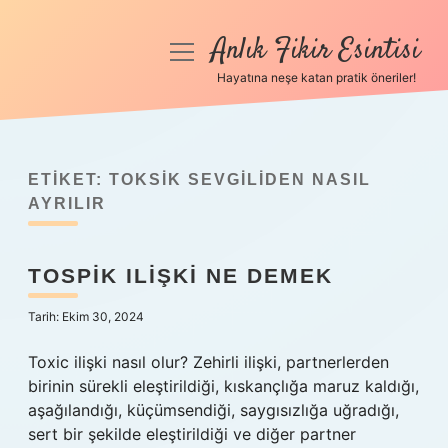
Anlık Fikir Esintisi
menüyü
aç
Hayatına neşe katan pratik öneriler!
Anasayfa
Gizlilik Politikası
ETIKET:
TOKSIK SEVGILIDEN NASIL
Yasal Uyarı
AYRILIR
Hakkımızda
TOSPIK ILIŞKI NE DEMEK
Tarih: Ekim 30, 2024
Toxic ilişki nasıl olur? Zehirli ilişki, partnerlerden
birinin sürekli eleştirildiği, kıskançlığa maruz kaldığı,
aşağılandığı, küçümsendiği, saygısızlığa uğradığı,
sert bir şekilde eleştirildiği ve diğer partner