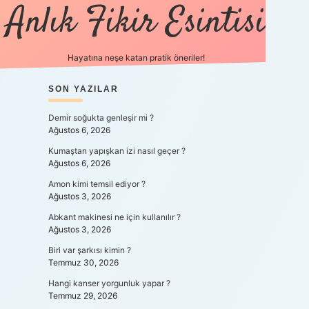
Anlık Fikir Esintisi
Hayatına neşe katan pratik öneriler!
SIDEBAR
SON YAZILAR
ilbet mobil giriş
betexpergiris.casino
betex
Demir soğukta genleşir mi ?
Ağustos 6, 2026
Kumaştan yapışkan izi nasıl geçer ?
Ağustos 6, 2026
Amon kimi temsil ediyor ?
Ağustos 3, 2026
Abkant makinesi ne için kullanılır ?
Ağustos 3, 2026
Biri var şarkısı kimin ?
Temmuz 30, 2026
Hangi kanser yorgunluk yapar ?
Temmuz 29, 2026