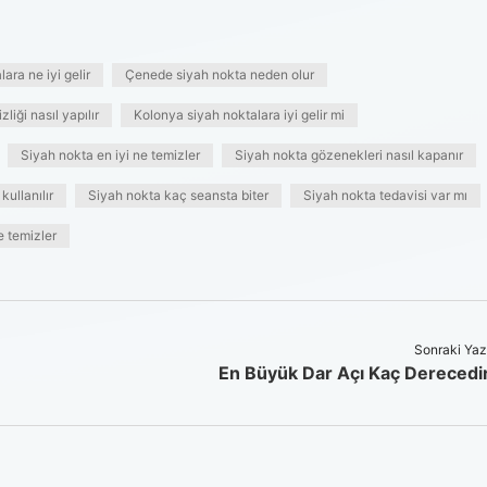
ara ne iyi gelir
Çenede siyah nokta neden olur
liği nasıl yapılır
Kolonya siyah noktalara iyi gelir mi
Siyah nokta en iyi ne temizler
Siyah nokta gözenekleri nasıl kapanır
kullanılır
Siyah nokta kaç seansta biter
Siyah nokta tedavisi var mı
e temizler
Sonraki Yaz
En Büyük Dar Açı Kaç Derecedi