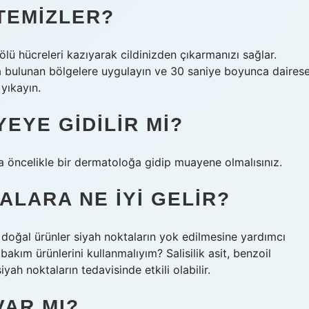
 TEMIZLER?
ölü hücreleri kazıyarak cildinizden çıkarmanızı sağlar.
kta bulunan bölgelere uygulayın ve 30 saniye boyunca dairese
yıkayın.
YEYE GIDILIR MI?
 öncelikle bir dermatoloğa gidip muayene olmalısınız.
ALARA NE IYI GELIR?
 doğal ürünler siyah noktaların yok edilmesine yardımcı
 bakım ürünlerini kullanmalıyım? Salisilik asit, benzoil
yah noktaların tedavisinde etkili olabilir.
VAR MI?