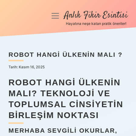
Anlık Fikir Esintisi
menüyü
aç
Hayatına neşe katan pratik öneriler!
Anasayfa
Gizlilik Politikası
ROBOT HANGI ÜLKENIN MALI ?
Yasal Uyarı
Tarih: Kasım 16, 2025
Hakkımızda
ROBOT HANGI ÜLKENIN
MALI? TEKNOLOJI VE
TOPLUMSAL CINSIYETIN
BIRLEŞIM NOKTASI
MERHABA SEVGILI OKURLAR,