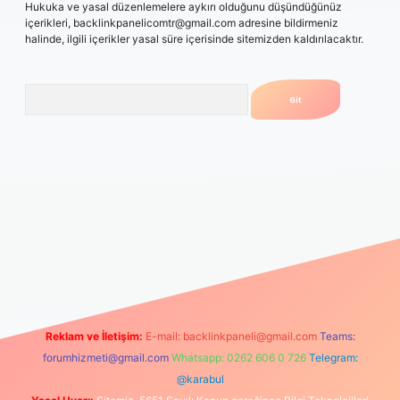
Hukuka ve yasal düzenlemelere aykırı olduğunu düşündüğünüz
içerikleri,
backlinkpanelicomtr@gmail.com
adresine bildirmeniz
halinde, ilgili içerikler yasal süre içerisinde sitemizden kaldırılacaktır.
Arama
sino
betexper güncel giriş
Reklam ve İletişim:
E-mail:
backlinkpaneli@gmail.com
Teams:
forumhizmeti@gmail.com
Whatsapp: 0262 606 0 726
Telegram:
@karabul