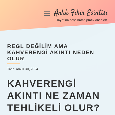
Anlık Fikir Esintisi
menüyü
aç
Hayatına neşe katan pratik öneriler!
Anasayfa
Gizlilik Politikası
REGL DEĞILIM AMA
KAHVERENGI AKINTI NEDEN
Yasal Uyarı
OLUR
Hakkımızda
Tarih: Aralık 30, 2024
KAHVERENGI
AKINTI NE ZAMAN
TEHLIKELI OLUR?