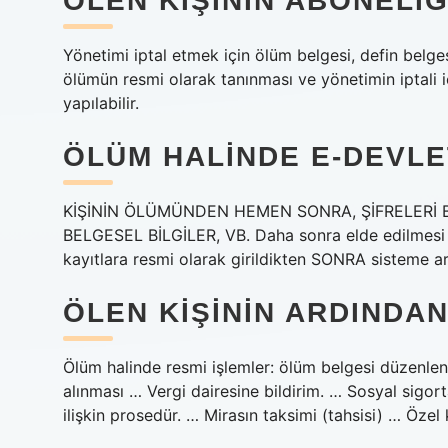
ÖLEN KIŞININ ABONELIĞI
Yönetimi iptal etmek için ölüm belgesi, defin belges
ölümün resmi olarak tanınması ve yönetimin iptali iç
yapılabilir.
ÖLÜM HALINDE E-DEVLE
KİŞİNİN ÖLÜMÜNDEN HEMEN SONRA, ŞİFRELERİ Bİ
BELGESEL BİLGİLER, VB. Daha sonra elde edilmesi zo
kayıtlara resmi olarak girildikten SONRA sisteme ar
ÖLEN KIŞININ ARDINDAN
Ölüm halinde resmi işlemler: ölüm belgesi düzenlen
alınması … Vergi dairesine bildirim. … Sosyal sigor
ilişkin prosedür. … Mirasın taksimi (tahsisi) … Özel 