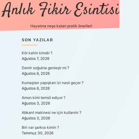
Anlık Fikir Esintisi
Hayatına neşe katan pratik öneriler!
SIDEBAR
SON YAZILAR
ilbet mobil giriş
betexpergiris.casino
betexp
Kör kahin kimdir ?
Ağustos 7, 2026
Demir soğukta genleşir mi ?
Ağustos 6, 2026
Kumaştan yapışkan izi nasıl geçer ?
Ağustos 6, 2026
Amon kimi temsil ediyor ?
Ağustos 3, 2026
Abkant makinesi ne için kullanılır ?
Ağustos 3, 2026
Biri var şarkısı kimin ?
Temmuz 30, 2026