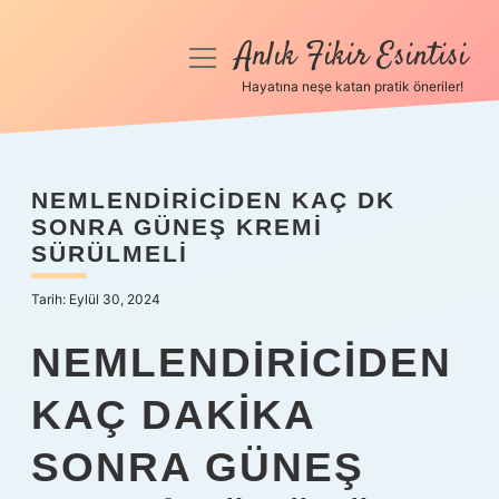
Anlık Fikir Esintisi
menüyü
aç
Hayatına neşe katan pratik öneriler!
Anasayfa
Gizlilik Politikası
NEMLENDIRICIDEN KAÇ DK
SONRA GÜNEŞ KREMI
Yasal Uyarı
SÜRÜLMELI
Hakkımızda
Tarih: Eylül 30, 2024
NEMLENDIRICIDEN
KAÇ DAKIKA
SONRA GÜNEŞ