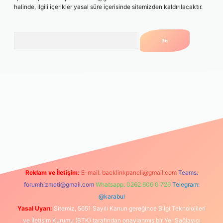
halinde, ilgili içerikler yasal süre içerisinde sitemizden kaldırılacaktır.
Arama
l giriş
Reklam ve İletişim:
E-mail:
backlinkpaneli@gmail.com
Teams:
forumhizmeti@gmail.com
Whatsapp: 0262 606 0 726
Telegram:
@karabul
Yasal Uyarı:
Sitemiz, 5651 Sayılı Kanun gereğince Bilgi Teknolojileri
ve İletişim Kurumu (BTK) tarafından onaylanmış bir Yer Sağlayıcı