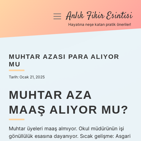
Anlık Fikir Esintisi
menüyü
aç
Hayatına neşe katan pratik öneriler!
Anasayfa
Gizlilik Politikası
MUHTAR AZASI PARA ALIYOR
MU
Yasal Uyarı
Tarih: Ocak 21, 2025
Hakkımızda
MUHTAR AZA
MAAŞ ALIYOR MU?
Muhtar üyeleri maaş almıyor. Okul müdürünün işi
gönüllülük esasına dayanıyor. Sıcak gelişme: Asgari