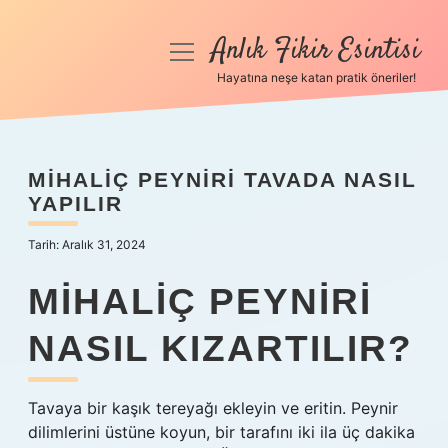
Anlık Fikir Esintisi
menüyü
aç
Hayatına neşe katan pratik öneriler!
Anasayfa
Gizlilik Politikası
MIHALIÇ PEYNIRI TAVADA NASIL
YAPILIR
Yasal Uyarı
Tarih: Aralık 31, 2024
Hakkımızda
MIHALIÇ PEYNIRI
NASIL KIZARTILIR?
Tavaya bir kaşık tereyağı ekleyin ve eritin. Peynir
dilimlerini üstüne koyun, bir tarafını iki ila üç dakika