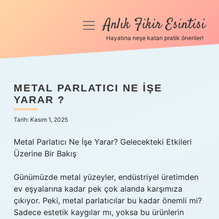
Anlık Fikir Esintisi
menüyü
aç
Hayatına neşe katan pratik öneriler!
Anasayfa
Gizlilik Politikası
METAL PARLATICI NE IŞE
YARAR ?
Yasal Uyarı
Tarih: Kasım 1, 2025
Hakkımızda
Metal Parlatıcı Ne İşe Yarar? Gelecekteki Etkileri
Üzerine Bir Bakış
Günümüzde metal yüzeyler, endüstriyel üretimden
ev eşyalarına kadar pek çok alanda karşımıza
çıkıyor. Peki, metal parlatıcılar bu kadar önemli mi?
Sadece estetik kaygılar mı, yoksa bu ürünlerin