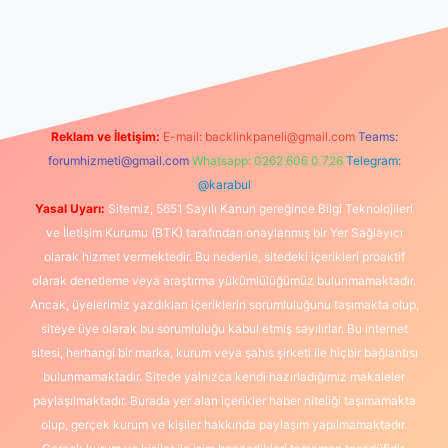
il giriş
betexpergiris.casino
betexper güncel giriş
Reklam ve İletişim:
E-mail:
backlinkpaneli@gmail.com
Teams:
forumhizmeti@gmail.com
Whatsapp: 0262 606 0 726
Telegram:
@karabul
Yasal Uyarı:
Sitemiz, 5651 Sayılı Kanun gereğince Bilgi Teknolojileri
ve İletişim Kurumu (BTK) tarafından onaylanmış bir Yer Sağlayıcı
olarak hizmet vermektedir. Bu nedenle, sitedeki içerikleri proaktif
olarak denetleme veya araştırma yükümlülüğümüz bulunmamaktadır.
Ancak, üyelerimiz yazdıkları içeriklerin sorumluluğunu taşımakta olup,
siteye üye olarak bu sorumluluğu kabul etmiş sayılırlar. Bu internet
sitesi, herhangi bir marka, kurum veya şahıs şirketi ile hiçbir bağlantısı
bulunmamaktadır. Sitede yalnızca kendi hazırladığımız makaleler
paylaşılmaktadır. Burada yer alan içerikler haber niteliği taşımamakta
olup, gerçek kurum ve kişiler hakkında paylaşım yapılmamaktadır.