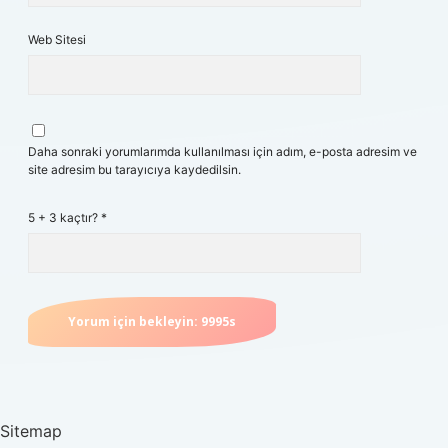
Web Sitesi
Daha sonraki yorumlarımda kullanılması için adım, e-posta adresim ve
site adresim bu tarayıcıya kaydedilsin.
5 + 3 kaçtır?
*
Sitemap