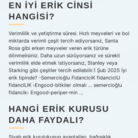
EN IYI ERIK CINSI
HANGISI?
Verimlilik ve yetiştirme süresi. Hızlı meyveleri ve bol
miktarda verimli çeşit tercih ediyorsanız, Santa
Rosa gibi erken meyveler veren erik türüne
dönmelisiniz. Daha uzun sürüyorsanız ve sürekli
verimlilik elde etmek istiyorsanız, Stanley veya
Starking gibi çeşitler tercih edilebilir.1 Şub 2025 İyi
erik tipinde? -Semercioğlu FidanciciK fidanciclU
fidancILIK ›Engood-bitkiler olmalı … semercioğlu
fidancik› Engood-periper-min …
HANGI ERIK KURUSU
DAHA FAYDALI?
Siyah erik kurulukunun avantajları, bağışıklık