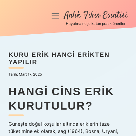
Anlık Fikir Esintisi
menüyü
aç
Hayatına neşe katan pratik öneriler!
Anasayfa
Gizlilik Politikası
KURU ERIK HANGI ERIKTEN
YAPILIR
Yasal Uyarı
Tarih: Mart 17, 2025
Hakkımızda
HANGI CINS ERIK
KURUTULUR?
Güneşte doğal koşullar altında eriklerin taze
tüketimine ek olarak, sağ (1964), Bosna, Uryani,