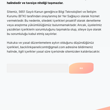
halindedir ve tavsiye niteliği taşımazlar.
Sitemiz, 5651 Sayılı Kanun gereğince Bilgi Teknolojileri ve İletişim
Kurumu (BTK) tarafından onaylanmış bir Yer Sağlayıcı olarak hizmet
vermektedir. Bu nedenle, sitedeki içerikleri proaktif olarak denetleme
veya araştırma yükümlülüğümüz bulunmamaktadır. Ancak, üyelerimiz
yazdıkları içeriklerin sorumluluğunu taşımakta olup, siteye üye olarak
bu sorumluluğu kabul etmiş sayılırlar.
Hukuka ve yasal düzenlemelere aykırı olduğunu düşündüğünüz
içerikleri,
backlinkpanelicomtr@gmail.com
adresine bildirmeniz
halinde, ilgili içerikler yasal süre içerisinde sitemizden kaldırılacaktır.
Arama
l giriş
betexpergiris.casino
betexper güncel giriş