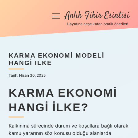
Anlık Fikir Esintisi
menüyü
aç
Hayatına neşe katan pratik öneriler!
Anasayfa
Gizlilik Politikası
KARMA EKONOMI MODELI
HANGI ILKE
Yasal Uyarı
Tarih: Nisan 30, 2025
Hakkımızda
KARMA EKONOMI
HANGI ILKE?
Kalkınma sürecinde durum ve koşullara bağlı olarak
kamu yararının söz konusu olduğu alanlarda