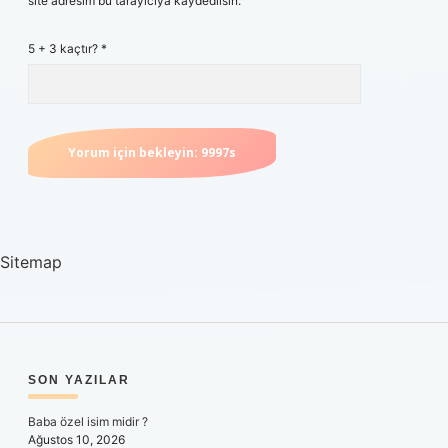
site adresim bu tarayıcıya kaydedilsin.
5 + 3 kaçtır?
*
Sitemap
SIDEBAR
SON YAZILAR
Baba özel isim midir ?
Ağustos 10, 2026