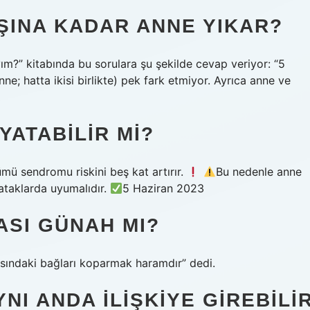
ŞINA KADAR ANNE YIKAR?
m?” kitabında bu sorulara şu şekilde cevap veriyor: “5
e; hatta ikisi birlikte) pek fark etmiyor. Ayrıca anne ve
YATABILIR MI?
mü sendromu riskini beş kat artırır.
Bu nedenle anne
ataklarda uyumalıdır.
5 Haziran 2023
SI GÜNAH MI?
asındaki bağları koparmak haramdır” dedi.
YNI ANDA ILIŞKIYE GIREBILI