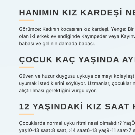
HANIMIN KIZ KARDEŞI N
Görümce: Kadının kocasının kız kardeşi. Yenge: Bir e
olan iki erkek evlendiğinde Kayınpeder veya Kayın
babası ve gelinin damada babası.
ÇOCUK KAÇ YAŞINDA AY
Güven ve huzur duygusu uykuya dalmayı kolaylaştı
uyumak istediklerini söylüyor. Uzmanlar, çocukları
alıştırılması gerektiğini vurguluyor.
12 YAŞINDAKI KIZ SAAT
Çocuklarda normal uyku ritmi nasıl olmalıdır? YaşÖ
yaş10-13 saat‹8 saat, ›14 saat6-13 yaş9-11 saat‹7 s