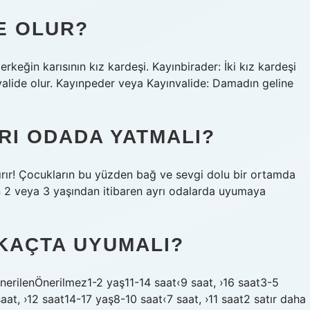
E OLUR?
rkeğin karısının kız kardeşi. Kayınbirader: İki kız kardeşi
valide olur. Kayınpeder veya Kayınvalide: Damadın geline
RI ODADA YATMALI?
rır! Çocukların bu yüzden bağ ve sevgi dolu bir ortamda
n 2 veya 3 yaşından itibaren ayrı odalarda uyumaya
 KAÇTA UYUMALI?
nerilenÖnerilmez1-2 yaş11-14 saat‹9 saat, ›16 saat3-5
aat, ›12 saat14-17 yaş8-10 saat‹7 saat, ›11 saat2 satır daha