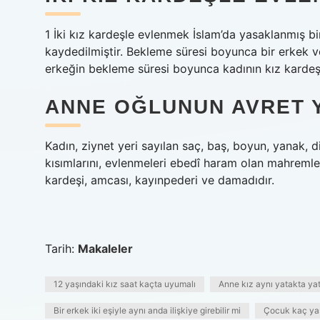
1 İki kız kardeşle evlenmek İslam’da yasaklanmış bir 
kaydedilmiştir. Bekleme süresi boyunca bir erkek ve
erkeğin bekleme süresi boyunca kadının kız kardeşi
ANNE OĞLUNUN AVRET Y
Kadın, ziynet yeri sayılan saç, baş, boyun, yanak, 
kısımlarını, evlenmeleri ebedî haram olan mahremleri
kardeşi, amcası, kayınpederi ve damadıdır.
Tarih:
Makaleler
12 yaşındaki kız saat kaçta uyumalı
Anne kız aynı yatakta yat
Bir erkek iki eşiyle aynı anda ilişkiye girebilir mi
Çocuk kaç yaş