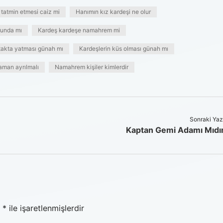
a tatmin etmesi caiz mi
Hanımın kız kardeşi ne olur
runda mı
Kardeş kardeşe namahrem mi
takta yatması günah mı
Kardeşlerin küs olması günah mı
aman ayrılmalı
Namahrem kişiler kimlerdir
Sonraki Yaz
Kaptan Gemi Adamı Mıdı
r
*
ile işaretlenmişlerdir