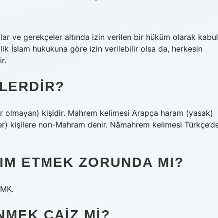
lar ve gerekçeler altında izin verilen bir hüküm olarak kabul
lilik İslam hukukuna göre izin verilebilir olsa da, herkesin
r.
LERDIR?
ir olmayan) kişidir. Mahrem kelimesi Arapça haram (yasak)
ler) kişilere non-Mahram denir. Nâmahrem kelimesi Türkçe’d
IM ETMEK ZORUNDA MI?
 MK.
NMEK CAIZ MI?