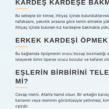
KARDEŞ KARDEŞE BAKM
Bu sebeple bir kimse, ihtiyaç içinde bulundukların
nafakasını, yakınlık sırasına göre temin etmekle y
ihtiyaç içinde bulunan kız kardeşine bakmakla yük
ERKEK KARDEŞI ÖPMEK
Bu bağlamda öpüşmenin orucu bozup bozmadığı soru
isteyerek birini öperse orucu bozulur ve kefaret ol
EŞLERIN BIRBIRINI TEL
MI?
Cevap metni. Allah’a hamd olsun. Bir erkeğin karısı
karısının veya resminin görüntüsüyle yetinmesi, k
caizdir.