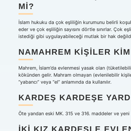
MI?
İslam hukuku da çok eşliliğin kurumunu belirli koşul
eder ve çok eşliliğin sayısını dörtle sınırlar. Çok eş
istediği gibi uygulayabileceği mutlak bir hak değildi
NAMAHREM KIŞILER KIM
Mahrem, İslam’da evlenmesi yasak olan (tüketilebil
kökünden gelir. Mahram olmayan (evlenilebilir kişi
“yabancı” veya “el” anlamında da kullanılır.
KARDEŞ KARDEŞE YARD
Öte yandan eski MK. 315 ve 316. maddeler ve yeni
İKI KIZ KARDEŞLE EVLE