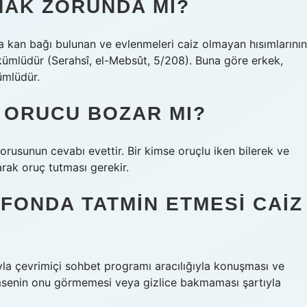
AK ZORUNDA MI?
da kan bağı bulunan ve evlenmeleri caiz olmayan hısımlarının
ükümlüdür (Serahsî, el-Mebsût, 5/208). Buna göre erkek,
ümlüdür.
 ORUCU BOZAR MI?
sunun cevabı evettir. Bir kimse oruçlu iken bilerek ve
arak oruç tutması gerekir.
EFONDA TATMIN ETMESI CAIZ
yla çevrimiçi sohbet programı aracılığıyla konuşması ve
imsenin onu görmemesi veya gizlice bakmaması şartıyla