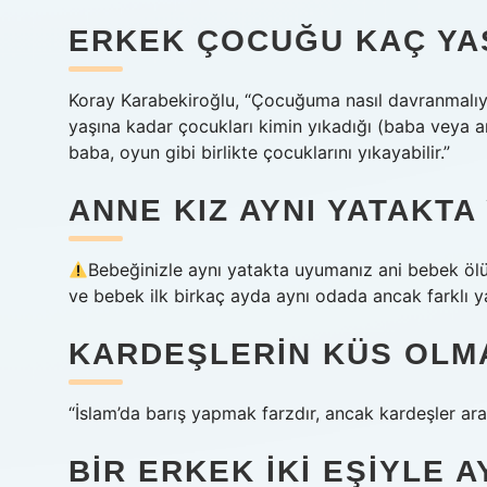
ERKEK ÇOCUĞU KAÇ YA
Koray Karabekiroğlu, “Çocuğuma nasıl davranmalıyı
yaşına kadar çocukları kimin yıkadığı (baba veya ann
baba, oyun gibi birlikte çocuklarını yıkayabilir.”
ANNE KIZ AYNI YATAKTA 
Bebeğinizle aynı yatakta uyumanız ani bebek ölü
ve bebek ilk birkaç ayda aynı odada ancak farklı y
KARDEŞLERIN KÜS OLMA
“İslam’da barış yapmak farzdır, ancak kardeşler ar
BIR ERKEK IKI EŞIYLE A