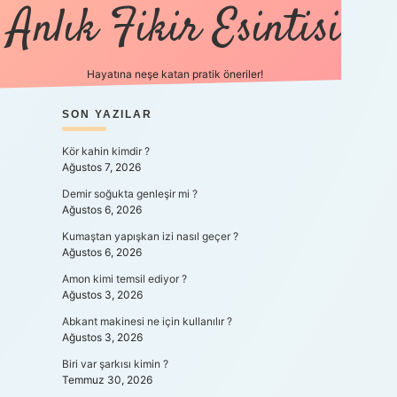
Anlık Fikir Esintisi
Hayatına neşe katan pratik öneriler!
SIDEBAR
SON YAZILAR
ilbet mobil giriş
bete
Kör kahin kimdir ?
Ağustos 7, 2026
Demir soğukta genleşir mi ?
Ağustos 6, 2026
Kumaştan yapışkan izi nasıl geçer ?
Ağustos 6, 2026
Amon kimi temsil ediyor ?
Ağustos 3, 2026
Abkant makinesi ne için kullanılır ?
Ağustos 3, 2026
Biri var şarkısı kimin ?
Temmuz 30, 2026