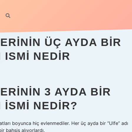
ERININ ÜÇ AYDA BIR
 ISMI NEDIR
RININ 3 AYDA BIR
 ISMI NEDIR?
atları boyunca hiç evlenmediler. Her üç ayda bir “Ulfe” adı
ir bahşiş alıyorlardı.