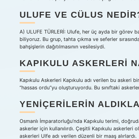
ULUFE VE CÜLUS NEDIR
A) ULUFE TÜRLERİ: Ulufe, her üç ayda bir görev b
biliyoruz. Bu grup, tahta çıkma ve seferler sırasında d
bahşişlerin dağıtılmasının vesilesiydi.
KAPIKULU ASKERLERI N
Kapıkulu Askerleri Kapıkulu adı verilen bu askeri bi
“hassas ordu”yu oluşturuyordu. Bu sınıftaki askerler
YENIÇERILERIN ALDIKL
Osmanlı İmparatorluğu’nda Kapıkulu terimi, doğruda
askerler için kullanılırdı. Çeşitli Kapıkulu askerleri 
askerleri Ulfe adı verilen düzenli bir maaş alırlardı.