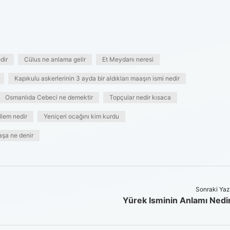
dir
Cülus ne anlama gelir
Et Meydanı neresi
Kapıkulu askerlerinin 3 ayda bir aldıkları maaşın ismi nedir
Osmanlıda Cebeci ne demektir
Topçular nedir kısaca
lem nedir
Yeniçeri ocağını kim kurdu
aaşa ne denir
Sonraki Yaz
Yürek Isminin Anlamı Nedi