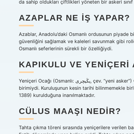
da sahip oldukları çiftlikleri yöneten bir askeri sınıf
AZAPLAR NE IŞ YAPAR?
Azablar, Anadolu’daki Osmanlı ordusunun piyade bir
güvenliğini sağlamak ve kaleleri savunmak gibi roller
Osmanlı seferlerinin sürekli bir özelliğiydi.
KAPIKULU VE YENIÇERI 
Yeniçeri Ocağı (Osmanlı: یڭیچری, çev. “yeni asker”) Osmanlı İmparatorluğu’nda Sultan’a bağlı en büyük Kapıkul
birimiydi. Kuruluşunun kesin tarihi bilinmemekle birl
1389) kurulduğuna inanılmaktadır.
CÜLUS MAAŞI NEDIR?
Tahta çıkma töreni sırasında yeniçerilere verilen ba