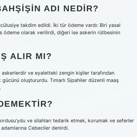
BAHŞIŞIN ADI NEDIR?
ülusiye takdim edildi. İki tür ödeme vardı: Biri yasal
ödeme olarak verilirdi, diğeri ise askerin rütbesinin
Ş ALIR MI?
lı askerlerdir ve eyaletteki zengin kişiler tarafından
k gücünü oluştururdu. Tımarlı Sipahiler düzenli maaş
.
DEMEKTIR?
rdusu’ydu ve silahları tedarik etmek, korumak ve seferler
adamlarına Cebeciler denirdi.