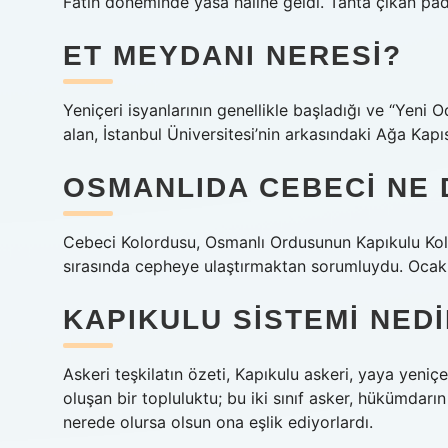
Fatih döneminde yasa haline geldi. Tahta çıkan padi
ET MEYDANI NERESI?
Yeniçeri isyanlarının genellikle başladığı ve “Yeni O
alan, İstanbul Üniversitesi’nin arkasındaki Ağa Kapıs
OSMANLIDA CEBECI NE 
Cebeci Kolordusu, Osmanlı Ordusunun Kapıkulu Kolo
sırasında cepheye ulaştırmaktan sorumluydu. Ocak 
KAPIKULU SISTEMI NED
Askeri teşkilatın özeti, Kapıkulu askeri, yaya yeniçer
oluşan bir topluluktu; bu iki sınıf asker, hükümdarı
nerede olursa olsun ona eşlik ediyorlardı.