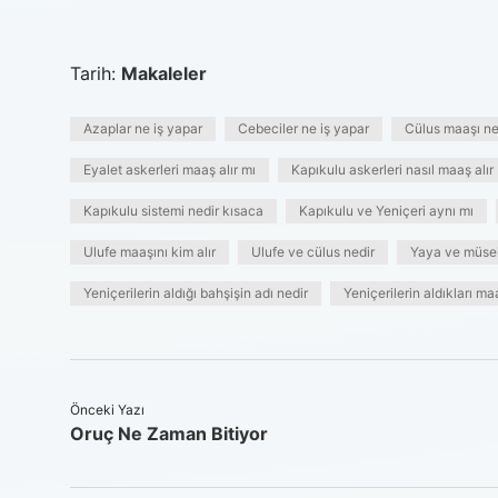
Tarih:
Makaleler
Azaplar ne iş yapar
Cebeciler ne iş yapar
Cülus maaşı ne
Eyalet askerleri maaş alır mı
Kapıkulu askerleri nasıl maaş alır
Kapıkulu sistemi nedir kısaca
Kapıkulu ve Yeniçeri aynı mı
Ulufe maaşını kim alır
Ulufe ve cülus nedir
Yaya ve müsel
Yeniçerilerin aldığı bahşişin adı nedir
Yeniçerilerin aldıkları m
Önceki Yazı
Oruç Ne Zaman Bitiyor