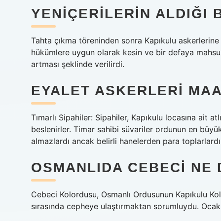
YENIÇERILERIN ALDIĞI 
Tahta çıkma töreninden sonra Kapıkulu askerlerine c
hükümlere uygun olarak kesin ve bir defaya mahsus 
artması şeklinde verilirdi.
EYALET ASKERLERI MAA
Tımarlı Sipahiler: Sipahiler, Kapıkulu locasına ait at
beslenirler. Timar sahibi süvariler ordunun en büyü
almazlardı ancak belirli hanelerden para toplarlardı
OSMANLIDA CEBECI NE 
Cebeci Kolordusu, Osmanlı Ordusunun Kapıkulu Kolo
sırasında cepheye ulaştırmaktan sorumluydu. Ocak 