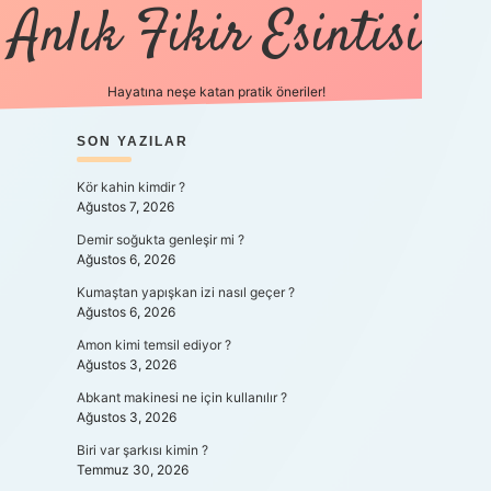
Anlık Fikir Esintisi
Hayatına neşe katan pratik öneriler!
SIDEBAR
SON YAZILAR
ilbet mobil giriş
betexpe
Kör kahin kimdir ?
Ağustos 7, 2026
Demir soğukta genleşir mi ?
Ağustos 6, 2026
Kumaştan yapışkan izi nasıl geçer ?
Ağustos 6, 2026
Amon kimi temsil ediyor ?
Ağustos 3, 2026
Abkant makinesi ne için kullanılır ?
Ağustos 3, 2026
Biri var şarkısı kimin ?
Temmuz 30, 2026