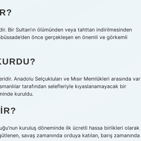
IR?
ir. Bir Sultan’ın ölümünden veya tahttan indirilmesinden
 Babüssade’den önce gerçekleşen en önemli ve görkemli
 KURDU?
eridir. Anadolu Selçukluları ve Mısır Memlükleri arasında var
smanlılar tarafından selefleriyle kıyaslanamayacak bir
eminde kuruldu.
IR?
ğu’nun kuruluş döneminde ilk ücretli hassa birlikleri olarak
rgütlenen, savaş zamanında orduya katılan, barış zamanında