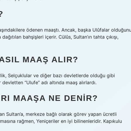
?
aşındakilere ödenen maaştı. Ancak, başka Ulûfalar olduğun
ağıtılan bahşişleri içerir. Cülûs, Sultan’ın tahta çıkışı,
ASIL MAAŞ ALIR?
rlik, Selçuklular ve diğer bazı devletlerde olduğu gibi
 devletten “Ulufe” adı altında maaş alırlardı.
ARI MAAŞA NE DENIR?
n Sultan’a, merkeze bağlı olarak görev yapan ücretli
olmasına rağmen, Yeniçeriler en iyi bilinenleridir. Kapıkulu