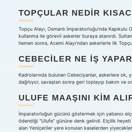
TOPÇULAR NEDIR KISA
Topçu Alayı, Osmanlı İmparatorluğu’nda Kapıkulu 
kullanma ile görevli askerler buraya atanırdı. Sul
hemen sonra, Acemi Alayı’ndan askerlerle ilk Topçu
CEBECILER NE IŞ YAPA
Kadrolarında bulunan Cebeciyanlar, askerlere ok, ya
dağıtıyor, savaştan sonra geri toplayıp bakım ve on
ULUFE MAAŞINI KIM ALI
İmparatorluğun gücünü göstermek için yabancı elçile
ödendiği “Ulufe” gününe denk gelirdi. Elçilik heyeti
alan Yeniçeriler yere konulan kaselerden yiyecekleri 