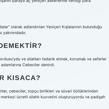
şahın paraya aç yeniçeri askerlerine verdiği para.
dalar” olarak adlandırılan Yeniçeri Kışlalarının bulunduğu
ı yakınındadır.
DEMEKTIR?
rdusu’ydu ve silahları tedarik etmek, korumak ve seferler
adamlarına Cebeciler denirdi.
IR KISACA?
iler, cebeciler, topçu birlikleri ve süvari bölüklerinden
n merkezi ücretli silahlı kuvvetini oluşturuyordu ve padişah