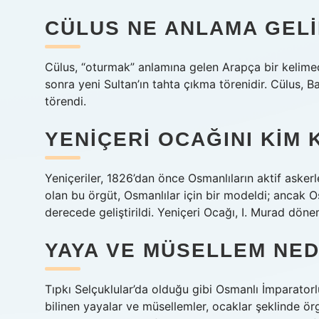
CÜLUS NE ANLAMA GEL
Cülus, “oturmak” anlamına gelen Arapça bir kelimed
sonra yeni Sultan’ın tahta çıkma törenidir. Cülus,
törendi.
YENIÇERI OCAĞINI KIM
Yeniçeriler, 1826’dan önce Osmanlıların aktif askerl
olan bu örgüt, Osmanlılar için bir modeldi; ancak O
derecede geliştirildi. Yeniçeri Ocağı, I. Murad dön
YAYA VE MÜSELLEM NED
Tıpkı Selçuklular’da olduğu gibi Osmanlı İmparatorlu
bilinen yayalar ve müsellemler, ocaklar şeklinde ö