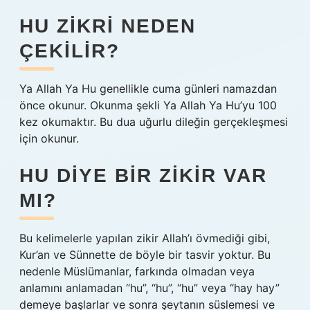
HU ZIKRI NEDEN
ÇEKILIR?
Ya Allah Ya Hu genellikle cuma günleri namazdan
önce okunur. Okunma şekli Ya Allah Ya Hu’yu 100
kez okumaktır. Bu dua uğurlu dileğin gerçekleşmesi
için okunur.
HU DIYE BIR ZIKIR VAR
MI?
Bu kelimelerle yapılan zikir Allah’ı övmediği gibi,
Kur’an ve Sünnette de böyle bir tasvir yoktur. Bu
nedenle Müslümanlar, farkında olmadan veya
anlamını anlamadan “hu”, “hu”, “hu” veya “hay hay”
demeye başlarlar ve sonra şeytanın süslemesi ve