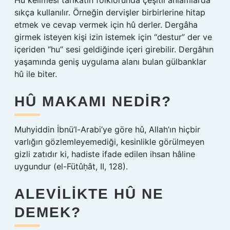
Hû kelimesi tarikatın folklorunda çeşitli anlamlarda
sıkça kullanılır. Örneğin dervişler birbirlerine hitap
etmek ve cevap vermek için hû derler. Dergâha
girmek isteyen kişi izin istemek için “destur” der ve
içeriden “hu” sesi geldiğinde içeri girebilir. Dergâhın
yaşamında geniş uygulama alanı bulan gülbanklar
hû ile biter.
HÛ MAKAMI NEDIR?
Muhyiddin İbnü’l-Arabi’ye göre hû, Allah’ın hiçbir
varlığın gözlemleyemediği, kesinlikle görülmeyen
gizli zatıdır ki, hadiste ifade edilen ihsan hâline
uygundur (el-Fütûḥât, II, 128).
ALEVILIKTE HÛ NE
DEMEK?