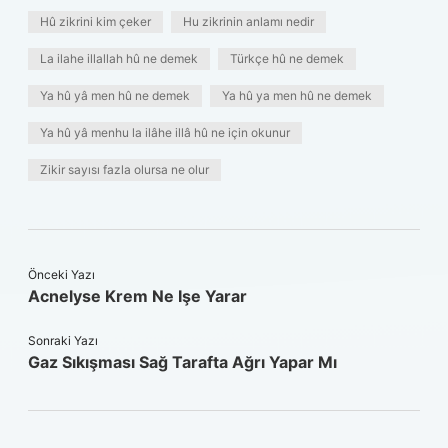
Hû zikrini kim çeker
Hu zikrinin anlamı nedir
La ilahe illallah hû ne demek
Türkçe hû ne demek
Ya hû yâ men hû ne demek
Ya hû ya men hû ne demek
Ya hû yâ menhu la ilâhe illâ hû ne için okunur
Zikir sayısı fazla olursa ne olur
Önceki Yazı
Acnelyse Krem Ne Işe Yarar
Sonraki Yazı
Gaz Sıkışması Sağ Tarafta Ağrı Yapar Mı