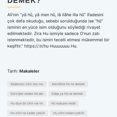
DEMEK?
Ali’nin “yâ hû, yâ men hû, lâ ilâhe illa hû” ifadesini
çok defa okuduğu, sebebi sorulduğunda ise “hû”
isminin en yüce isim olduğunu söylediği rivayet
edilmektedir. Zira Hu ismiyle sadece O’nun zatı
istenmektedir, bu ismin tecelli etmesi mükemmel bir
keşiftir.” https://.tr/hu Huuuuuuu Hu.
Tarih:
Makaleler
Abdestsiz zikir olur mu
Alevilikte hû ne demek
Dervişler neden hû der
Edep ya hû ne demek
Hu diye bir zikir var mı
Hû makamı nedir
Hu zikri ne kadar çekilir
Hu zikri neden çekilir