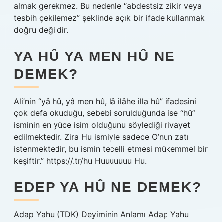
almak gerekmez. Bu nedenle “abdestsiz zikir veya
tesbih çekilemez” şeklinde açık bir ifade kullanmak
doğru değildir.
YA HÛ YA MEN HÛ NE
DEMEK?
Ali’nin “yâ hû, yâ men hû, lâ ilâhe illa hû” ifadesini
çok defa okuduğu, sebebi sorulduğunda ise “hû”
isminin en yüce isim olduğunu söylediği rivayet
edilmektedir. Zira Hu ismiyle sadece O’nun zatı
istenmektedir, bu ismin tecelli etmesi mükemmel bir
keşiftir.” https://.tr/hu Huuuuuuu Hu.
EDEP YA HÛ NE DEMEK?
Adap Yahu (TDK) Deyiminin Anlamı Adap Yahu