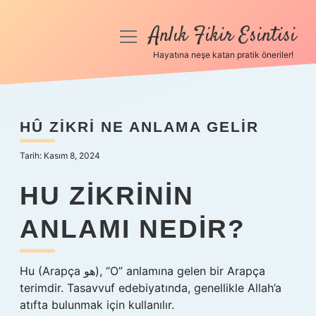
Anlık Fikir Esintisi
menüyü
aç
Hayatına neşe katan pratik öneriler!
Anasayfa
Gizlilik Politikası
HÛ ZIKRI NE ANLAMA GELIR
Yasal Uyarı
Tarih: Kasım 8, 2024
Hakkımızda
HU ZIKRININ
ANLAMI NEDIR?
Hu (Arapça هو), “O” anlamına gelen bir Arapça
terimdir. Tasavvuf edebiyatında, genellikle Allah’a
atıfta bulunmak için kullanılır.