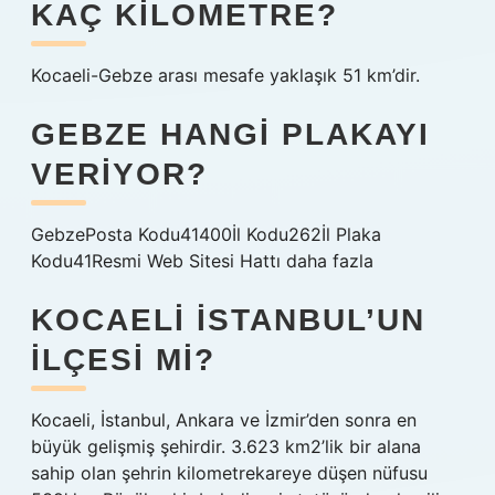
KAÇ KILOMETRE?
Kocaeli-Gebze arası mesafe yaklaşık 51 km’dir.
GEBZE HANGI PLAKAYI
VERIYOR?
GebzePosta Kodu41400İl Kodu262İl Plaka
Kodu41Resmi Web Sitesi Hattı daha fazla
KOCAELI İSTANBUL’UN
ILÇESI MI?
Kocaeli, İstanbul, Ankara ve İzmir’den sonra en
büyük gelişmiş şehirdir. 3.623 km2’lik bir alana
sahip olan şehrin kilometrekareye düşen nüfusu