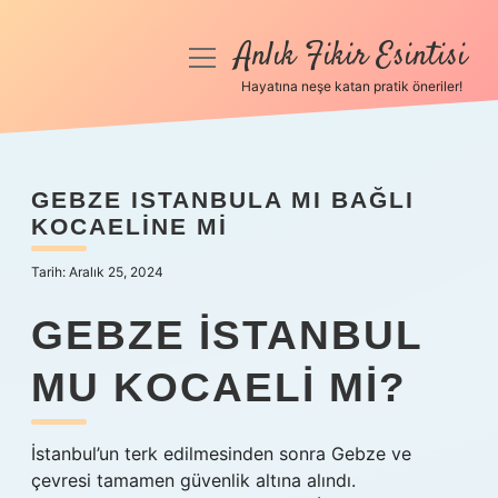
Anlık Fikir Esintisi
menüyü
aç
Hayatına neşe katan pratik öneriler!
Anasayfa
Gizlilik Politikası
GEBZE ISTANBULA MI BAĞLI
KOCAELINE MI
Yasal Uyarı
Tarih: Aralık 25, 2024
Hakkımızda
GEBZE İSTANBUL
MU KOCAELI MI?
İstanbul’un terk edilmesinden sonra Gebze ve
çevresi tamamen güvenlik altına alındı.