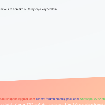
m ve site adresim bu tarayıcıya kaydedilsin.
backlinkpaneli@gmail.com
Teams:
forumhizmeti@gmail.com
Whatsapp: 0262 60
i ve İletişim Kurumu (BTK) tarafından onaylanmış bir Yer Sağlayıcı olarak hizmet v