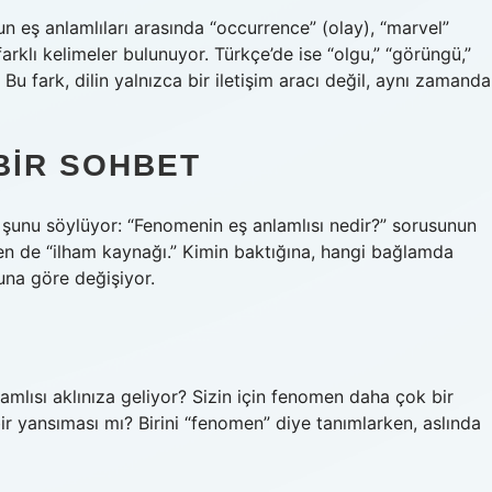
n eş anlamlıları arasında “occurrence” (olay), “marvel”
i farklı kelimeler bulunuyor. Türkçe’de ise “olgu,” “görüngü,”
. Bu fark, dilin yalnızca bir iletişim aracı değil, aynı zamanda
BIR SOHBET
ze şunu söylüyor: “Fenomenin eş anlamlısı nedir?” sorusunun
zen de “ilham kaynağı.” Kimin baktığına, hangi bağlamda
una göre değişiyor.
lısı aklınıza geliyor? Sizin için fenomen daha çok bir
ir yansıması mı? Birini “fenomen” diye tanımlarken, aslında