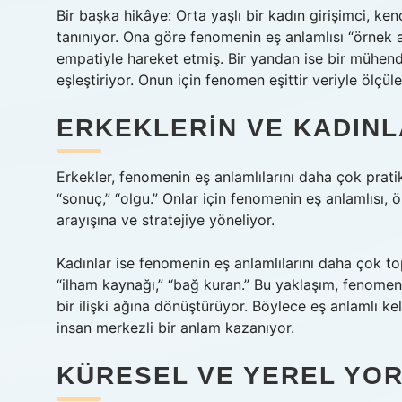
Bir başka hikâye: Orta yaşlı bir kadın girişimci, k
tanınıyor. Ona göre fenomenin eş anlamlısı “örnek a
empatiyle hareket etmiş. Bir yandan ise bir mühend
eşleştiriyor. Onun için fenomen eşittir veriyle ölçül
ERKEKLERIN VE KADINL
Erkekler, fenomenin eş anlamlılarını daha çok pratik
“sonuç,” “olgu.” Onlar için fenomenin eş anlamlısı, 
arayışına ve stratejiye yöneliyor.
Kadınlar ise fenomenin eş anlamlılarını daha çok to
“ilham kaynağı,” “bağ kuran.” Bu yaklaşım, fenomen
bir ilişki ağına dönüştürüyor. Böylece eş anlamlı 
insan merkezli bir anlam kazanıyor.
KÜRESEL VE YEREL YO