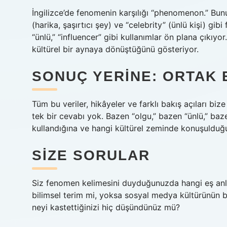
İngilizce’de fenomenin karşılığı “phenomenon.” Bunu
(harika, şaşırtıcı şey) ve “celebrity” (ünlü kişi) gib
“ünlü,” “influencer” gibi kullanımlar ön plana çıkıyor
kültürel bir aynaya dönüştüğünü gösteriyor.
SONUÇ YERINE: ORTAK 
Tüm bu veriler, hikâyeler ve farklı bakış açıları bi
tek bir cevabı yok. Bazen “olgu,” bazen “ünlü,” ba
kullandığına ve hangi kültürel zeminde konuşulduğ
SIZE SORULAR
Siz fenomen kelimesini duyduğunuzda hangi eş anlam
bilimsel terim mi, yoksa sosyal medya kültürünün b
neyi kastettiğinizi hiç düşündünüz mü?