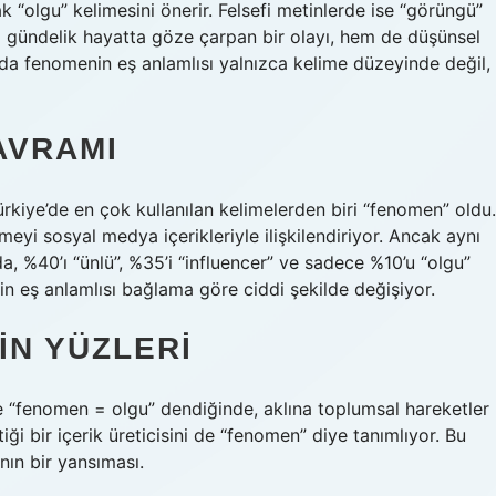
 “olgu” kelimesini önerir. Felsefi metinlerde ise “görüngü”
m gündelik hayatta göze çarpan bir olayı, hem de düşünsel
nda fenomenin eş anlamlısı yalnızca kelime düzeyinde değil,
AVRAMI
rkiye’de en çok kullanılan kelimelerden biri “fenomen” oldu.
imeyi sosyal medya içerikleriyle ilişkilendiriyor. Ancak aynı
a, %40’ı “ünlü”, %35’i “influencer” ve sadece %10’u “olgu”
in eş anlamlısı bağlama göre ciddi şekilde değişiyor.
IN YÜZLERI
de “fenomen = olgu” dendiğinde, aklına toplumsal hareketler
i bir içerik üreticisini de “fenomen” diye tanımlıyor. Bu
nın bir yansıması.