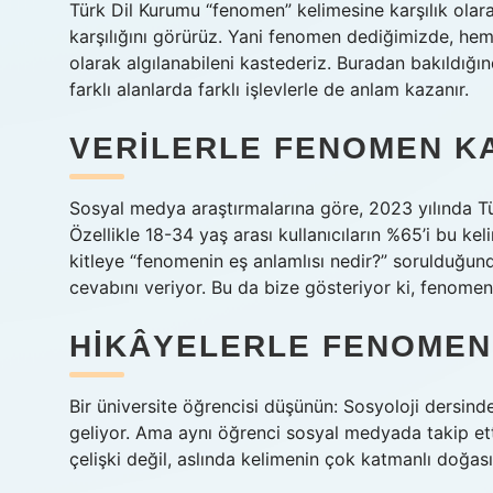
Türk Dil Kurumu “fenomen” kelimesine karşılık olarak
karşılığını görürüz. Yani fenomen dediğimizde, he
olarak algılanabileni kastederiz. Buradan bakıldığı
farklı alanlarda farklı işlevlerle de anlam kazanır.
VERILERLE FENOMEN K
Sosyal medya araştırmalarına göre, 2023 yılında Tü
Özellikle 18-34 yaş arası kullanıcıların %65’i bu kel
kitleye “fenomenin eş anlamlısı nedir?” sorulduğund
cevabını veriyor. Bu da bize gösteriyor ki, fenomen
HIKÂYELERLE FENOMEN
Bir üniversite öğrencisi düşünün: Sosyoloji dersin
geliyor. Ama aynı öğrenci sosyal medyada takip ettiğ
çelişki değil, aslında kelimenin çok katmanlı doğası