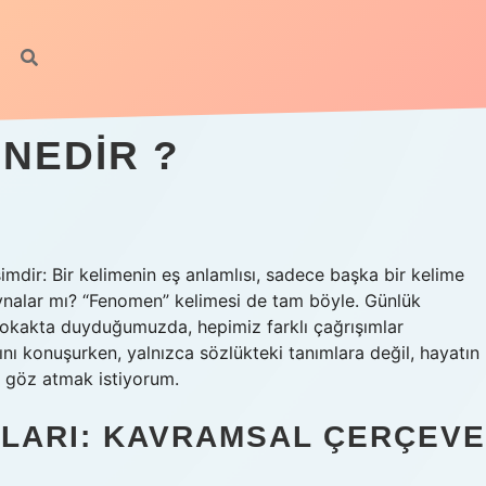
NEDIR ?
mdir: Bir kelimenin eş anlamlısı, sadece başka bir kelime
 aynalar mı? “Fenomen” kelimesi de tam böyle. Günlük
kakta duyduğumuzda, hepimiz farklı çağrışımlar
ını konuşurken, yalnızca sözlükteki tanımlara değil, hayatın
de göz atmak istiyorum.
ILARI: KAVRAMSAL ÇERÇEVE