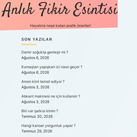
Anlık Fikir Esintisi
Hayatına neşe katan pratik öneriler!
SIDEBAR
SON YAZILAR
ilbet mobil giriş
betexpergiris.casino
b
Demir soğukta genleşir mi ?
Ağustos 6, 2026
Kumaştan yapışkan izi nasıl geçer ?
Ağustos 6, 2026
Amon kimi temsil ediyor ?
Ağustos 3, 2026
Abkant makinesi ne için kullanılır ?
Ağustos 3, 2026
Biri var şarkısı kimin ?
Temmuz 30, 2026
Hangi kanser yorgunluk yapar ?
Temmuz 29, 2026