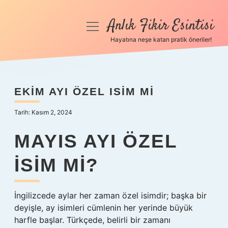
Anlık Fikir Esintisi
menüyü
aç
Hayatına neşe katan pratik öneriler!
Anasayfa
Gizlilik Politikası
EKIM AYI ÖZEL ISIM MI
Yasal Uyarı
Tarih: Kasım 2, 2024
Hakkımızda
MAYIS AYI ÖZEL
ISIM MI?
İngilizcede aylar her zaman özel isimdir; başka bir
deyişle, ay isimleri cümlenin her yerinde büyük
harfle başlar. Türkçede, belirli bir zamanı