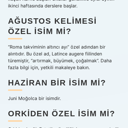
ikinci haftasında derslere başlar.
AĞUSTOS KELIMESI
ÖZEL ISIM MI?
“Roma takviminin altıncı ayı” özel adından bir
alıntıdır. Bu özel ad, Latince augere fiilinden
türemiştir, “artırmak, büyümek, çoğalmak”. Daha
fazla bilgi için, yetkili makaleye bakın.
HAZIRAN BIR ISIM MI?
Juni Moğolca bir isimdir.
ORKIDEN ÖZEL ISIM MI?