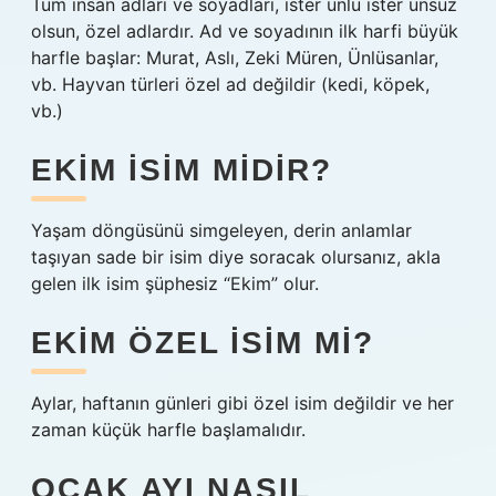
Tüm insan adları ve soyadları, ister ünlü ister ünsüz
olsun, özel adlardır. Ad ve soyadının ilk harfi büyük
harfle başlar: Murat, Aslı, Zeki Müren, Ünlüsanlar,
vb. Hayvan türleri özel ad değildir (kedi, köpek,
vb.)
EKIM ISIM MIDIR?
Yaşam döngüsünü simgeleyen, derin anlamlar
taşıyan sade bir isim diye soracak olursanız, akla
gelen ilk isim şüphesiz “Ekim” olur.
EKIM ÖZEL ISIM MI?
Aylar, haftanın günleri gibi özel isim değildir ve her
zaman küçük harfle başlamalıdır.
OCAK AYI NASIL