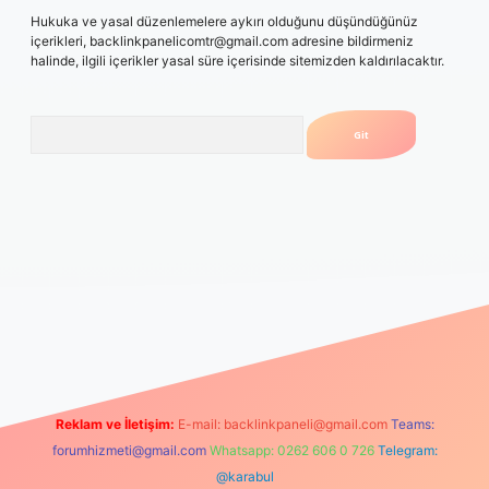
Hukuka ve yasal düzenlemelere aykırı olduğunu düşündüğünüz
içerikleri,
backlinkpanelicomtr@gmail.com
adresine bildirmeniz
halinde, ilgili içerikler yasal süre içerisinde sitemizden kaldırılacaktır.
Arama
o
betexper güncel giriş
Reklam ve İletişim:
E-mail:
backlinkpaneli@gmail.com
Teams:
forumhizmeti@gmail.com
Whatsapp: 0262 606 0 726
Telegram:
@karabul