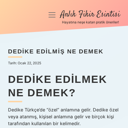
Anlık Fikir Esintisi
menüyü
aç
Hayatına neşe katan pratik öneriler!
Anasayfa
Gizlilik Politikası
DEDIKE EDILMIŞ NE DEMEK
Yasal Uyarı
Tarih: Ocak 22, 2025
Hakkımızda
DEDIKE EDILMEK
NE DEMEK?
Dedike Türkçe’de “özel” anlamına gelir. Dedike özel
veya atanmış, kişisel anlamına gelir ve birçok kişi
tarafından kullanılan bir kelimedir.