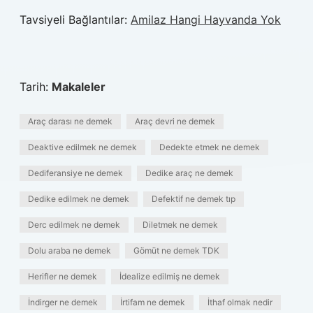
Tavsiyeli Bağlantılar:
Amilaz Hangi Hayvanda Yok
Tarih:
Makaleler
Araç darası ne demek
Araç devri ne demek
Deaktive edilmek ne demek
Dedekte etmek ne demek
Dediferansiye ne demek
Dedike araç ne demek
Dedike edilmek ne demek
Defektif ne demek tıp
Derc edilmek ne demek
Diletmek ne demek
Dolu araba ne demek
Gömüt ne demek TDK
Herifler ne demek
İdealize edilmiş ne demek
İndirger ne demek
İrtifam ne demek
İthaf olmak nedir