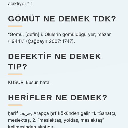
açıklıyor:” 1.
GÖMÜT NE DEMEK TDK?
“Gömü, [defin] i. Ölülerin gömüldüğü yer; mezar
(1944).” (Çağbayır 2007: 1747).
DEFEKTIF NE DEMEK
TIP?
KUSUR: kusur, hata.
HERIFLER NE DEMEK?
ḥarīf حريف, Arapça ḥrf kökünden gelir “1. “Sanatçı,
meslektaş, 2. “meslektaş, yoldaş, meslektaş”
kelimesinden alıntıdır.