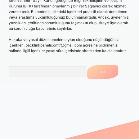
Sitemiz, 5651 Sayılı Kanun gereğince Bilgi Teknolojileri ve İletişim
Kurumu (BTK) tarafından onaylanmış bir Yer Sağlayıcı olarak hizmet
vermektedir. Bu nedenle, sitedeki içerikleri proaktif olarak denetleme
veya araştırma yükümlülüğümüz bulunmamaktadır. Ancak, üyelerimiz
yazdıkları içeriklerin sorumluluğunu taşımakta olup, siteye üye olarak
bu sorumluluğu kabul etmiş sayılırlar.
Hukuka ve yasal düzenlemelere aykırı olduğunu düşündüğünüz
içerikleri,
backlinkpanelicomtr@gmail.com
adresine bildirmeniz
halinde, ilgili içerikler yasal süre içerisinde sitemizden kaldırılacaktır.
Arama
xper güncel giriş