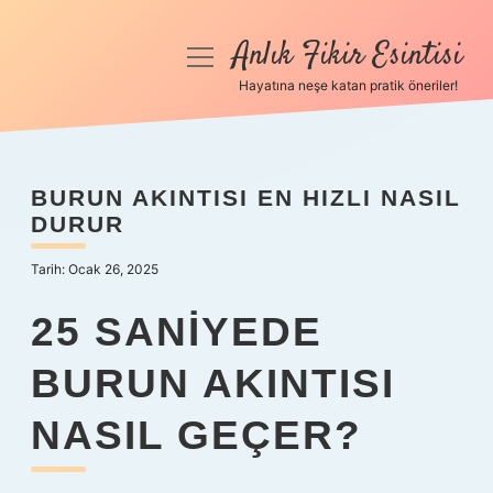
Anlık Fikir Esintisi
menüyü
aç
Hayatına neşe katan pratik öneriler!
Anasayfa
Gizlilik Politikası
BURUN AKINTISI EN HIZLI NASIL
DURUR
Yasal Uyarı
Tarih: Ocak 26, 2025
Hakkımızda
25 SANIYEDE
BURUN AKINTISI
NASIL GEÇER?