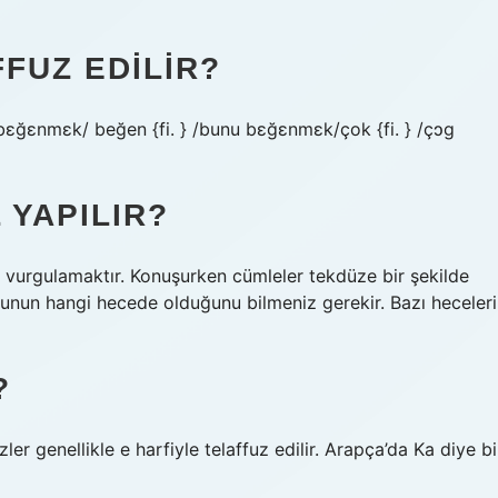
FUZ EDILIR?
bɛğɛnmɛk/ beğen {fi. } /bunu bɛğɛnmɛk/çok {fi. } /çɔɡ
 YAPILIR?
i vurgulamaktır. Konuşurken cümleler tekdüze bir şekilde
gunun hangi hecede olduğunu bilmeniz gerekir. Bazı heceleri
?
er genellikle e harfiyle telaffuz edilir. Arapça’da Ka diye bi