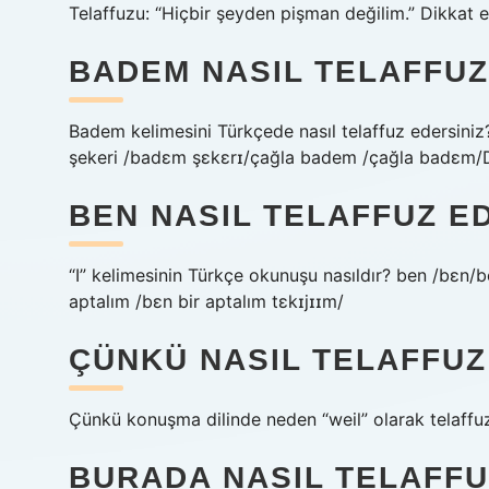
Telaffuzu: “Hiçbir şeyden pişman değilim.” Dikkat e
BADEM NASIL TELAFFUZ
Badem kelimesini Türkçede nasıl telaffuz edersin
şekeri /badɛm şɛkɛrɪ/çağla badem /çağla badɛm/D
BEN NASIL TELAFFUZ ED
“I” kelimesinin Türkçe okunuşu nasıldır? ben /bɛn/be
aptalım /bɛn bir aptalım tɛkɪjɪɪm/
ÇÜNKÜ NASIL TELAFFUZ
Çünkü konuşma dilinde neden “weil” olarak telaffuz
BURADA NASIL TELAFFU