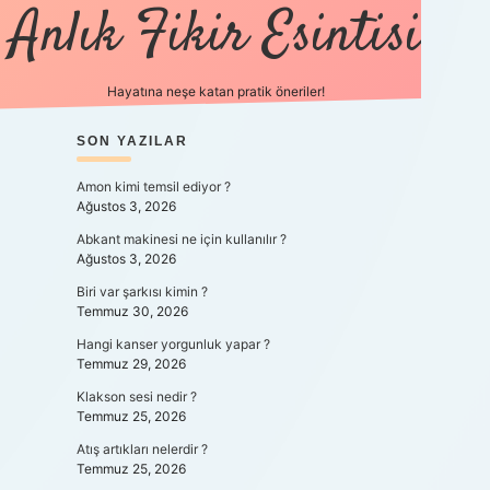
Anlık Fikir Esintisi
Hayatına neşe katan pratik öneriler!
SIDEBAR
SON YAZILAR
ilbet mobil giriş
betexpergiris.casino
betex
Amon kimi temsil ediyor ?
Ağustos 3, 2026
Abkant makinesi ne için kullanılır ?
Ağustos 3, 2026
Biri var şarkısı kimin ?
Temmuz 30, 2026
Hangi kanser yorgunluk yapar ?
Temmuz 29, 2026
Klakson sesi nedir ?
Temmuz 25, 2026
Atış artıkları nelerdir ?
Temmuz 25, 2026