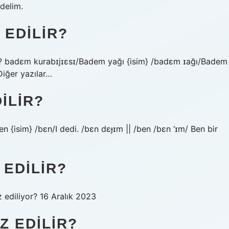
delim.
 EDILIR?
iz? badɛm kurabɪjɪɛsɪ/Badem yağı {isim} /badɛm ɪağı/Badem
iğer yazılar…
ILIR?
n {isim} /bɛn/I dedi. /bɛn dɛɟɪm || /ben /bɛn ‘ɪm/ Ben bir
 EDILIR?
 ediliyor? 16 Aralık 2023
Z EDILIR?