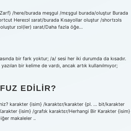
re {Zarf} /here/burada meşgul /mɛşɡul burada/oluştur Burada
rtcut Hereɪɔl ɪarat/burada Kısayollar oluştur /shortɪɔls
 oluştur ɪɔl(ler) ɪarat/Daha fazla öğe…
sında bir fark yoktur; /a/ sesi her iki durumda da kısadır.
 yazılan bir kelime de vardı, ancak artık kullanılmıyor;
FUZ EDILIR?
niz? karakter {isim} /karaktɛr/karakter {pl. … bit/karakter
Karakter {isim} /ɡrafɪk karaktɛr/Herhangi Bir Karakter {isim}
iğer makaleler ..