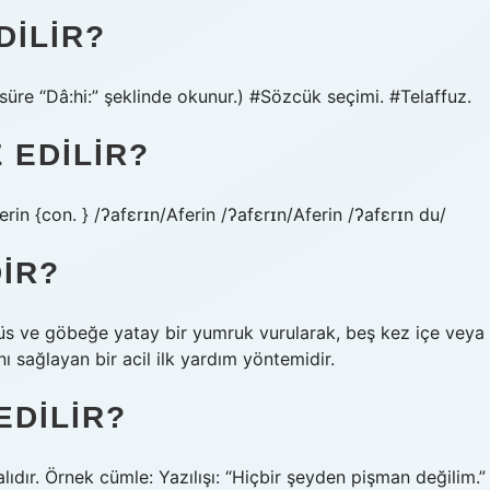
DILIR?
süre “Dâ:hi:” şeklinde okunur.) #Sözcük seçimi. #Telaffuz.
 EDILIR?
ferin {con. } /ʔafɛrɪn/Aferin /ʔafɛrɪn/Aferin /ʔafɛrɪn du/
IR?
s ve göbeğe yatay bir yumruk vurularak, beş kez içe veya
nı sağlayan bir acil ilk yardım yöntemidir.
EDILIR?
lıdır. Örnek cümle: Yazılışı: “Hiçbir şeyden pişman değilim.”