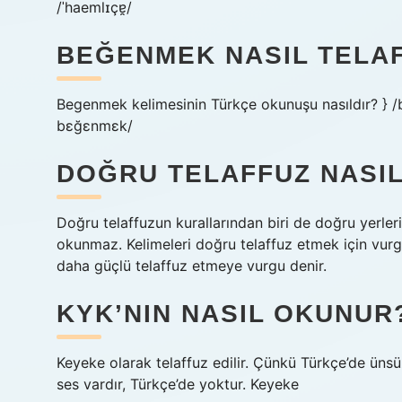
/ˈhaemlɪçɐ̯/
BEĞENMEK NASIL TELAF
Begenmek kelimesinin Türkçe okunuşu nasıldır? } /
bɛğɛnmɛk/
DOĞRU TELAFFUZ NASIL
Doğru telaffuzun kurallarından biri de doğru yerler
okunmaz. Kelimeleri doğru telaffuz etmek için vur
daha güçlü telaffuz etmeye vurgu denir.
KYK’NIN NASIL OKUNUR
Keyeke olarak telaffuz edilir. Çünkü Türkçe’de ünsüzl
ses vardır, Türkçe’de yoktur. Keyeke