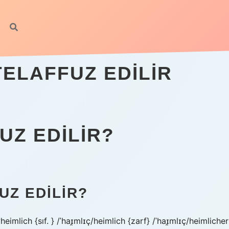
TELAFFUZ EDILIR
UZ EDILIR?
UZ EDILIR?
eimlich {sıf. } /ˈhaɪ̯mlɪç/heimlich {zarf} /ˈhaɪ̯mlɪç/heimlicher