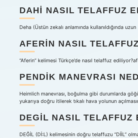
DAHI NASIL TELAFFUZ E
Deha (Üstün zekalı anlamında kullanıldığında uzun 
AFERIN NASIL TELAFFUZ
“Aferin” kelimesi Türkçe’de nasıl telaffuz ediliyor?a
PENDIK MANEVRASI NED
Heimlich manevrası, boğulma gibi durumlarda göğü
yukarıya doğru itilerek tıkalı hava yolunun açılması
DEGIL NASIL TELAFFUZ 
DEĞİL (Dİ:L) kelimesinin doğru telaffuzu “DİİL” olma