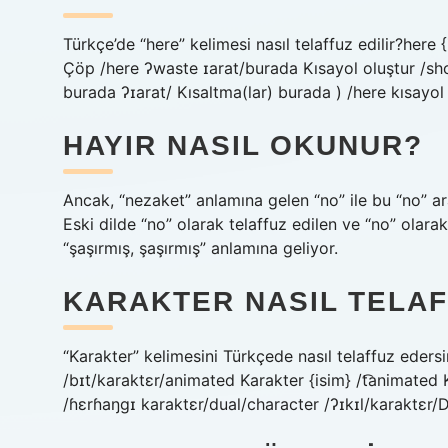
Türkçe’de “here” kelimesi nasıl telaffuz edilir?he
Çöp /here ʔwaste ɪarat/burada Kısayol oluştur /sho
burada ʔɪarat/ Kısaltma(lar) burada ) /here kısayol
HAYIR NASIL OKUNUR?
Ancak, “nezaket” anlamına gelen “no” ile bu “no” ara
Eski dilde “no” olarak telaffuz edilen ve “no” olarak
“şaşırmış, şaşırmış” anlamına geliyor.
KARAKTER NASIL TELAF
“Karakter” kelimesini Türkçede nasıl telaffuz edersi
/bɪt/karaktɛr/animated Karakter {isim} /t͡animated 
/ɦɛrɦaŋɡɪ karaktɛr/dual/character /ʔɪkɪl/karaktɛr/D