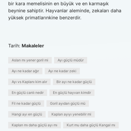
bir kara memelisinin en büyük ve en karmaşık
beynine sahiptir. Hayvanlar aleminde, zekaları daha
yüksek primatlarınkine benzerdir.
Tarih:
Makaleler
Aslan mı yener goril mi
Ayı güçlü müdür
Ayı ne kadar ağır
Ayı ne kadar zeki
Ayı vs Kaplanı kim alır
Bir ayı ne kadar güçlü
En güçlü canlı nedir
En güçlü hayvan kimdir
Fil ne kadar güçlü
Goril ayıdan güçlü mü
Hangi ayı en güçlü
Kaplan ayıyı yenebilir mi
Kaplan mı daha güçlü ayı mı
Kurt mu daha güçlü Kangal mı