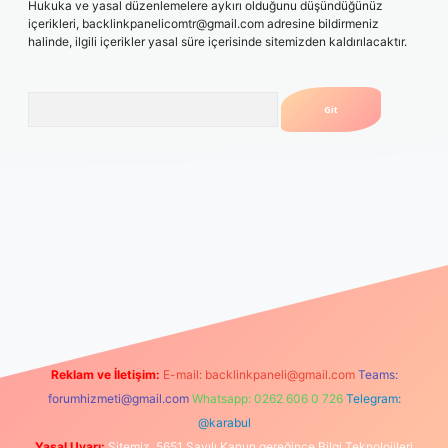
Hukuka ve yasal düzenlemelere aykırı olduğunu düşündüğünüz
içerikleri,
backlinkpanelicomtr@gmail.com
adresine bildirmeniz
halinde, ilgili içerikler yasal süre içerisinde sitemizden kaldırılacaktır.
Arama
texper güncel giriş
Reklam ve İletişim:
E-mail:
backlinkpaneli@gmail.com
Teams:
forumhizmeti@gmail.com
Whatsapp: 0262 606 0 726
Telegram:
@karabul
Yasal Uyarı:
Sitemiz, 5651 Sayılı Kanun gereğince Bilgi Teknolojileri