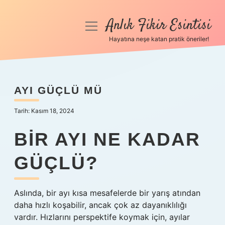
Anlık Fikir Esintisi
menüyü
aç
Hayatına neşe katan pratik öneriler!
Anasayfa
Gizlilik Politikası
AYI GÜÇLÜ MÜ
Yasal Uyarı
Tarih: Kasım 18, 2024
Hakkımızda
BIR AYI NE KADAR
GÜÇLÜ?
Aslında, bir ayı kısa mesafelerde bir yarış atından
daha hızlı koşabilir, ancak çok az dayanıklılığı
vardır. Hızlarını perspektife koymak için, ayılar