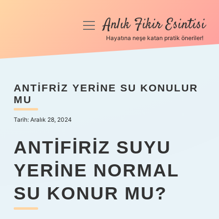
Anlık Fikir Esintisi
menüyü
aç
Hayatına neşe katan pratik öneriler!
Anasayfa
Gizlilik Politikası
ANTIFRIZ YERINE SU KONULUR
MU
Yasal Uyarı
Tarih: Aralık 28, 2024
Hakkımızda
ANTIFIRIZ SUYU
YERINE NORMAL
SU KONUR MU?