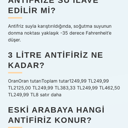
ANTIFRIZE SU ILAVE
EDILIR MI?
Antifriz suyla karıştırıldığında, soğutma suyunun
donma noktası yaklaşık -35 derece Fahrenheit’e
düşer.
3 LITRE ANTIFIRIZ NE
KADAR?
OranOran tutarıToplam tutar1249,99 TL249,99
TL2125,00 TL249,99 TL383,33 TL249,99 TL462,50
TL249,99 TL8 satır daha
ESKI ARABAYA HANGI
ANTIFIRIZ KONUR?