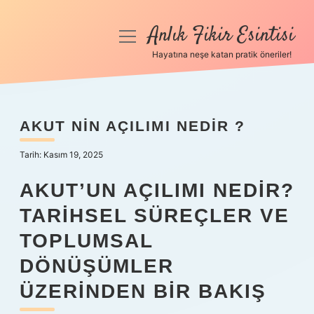
Anlık Fikir Esintisi
menüyü
aç
Hayatına neşe katan pratik öneriler!
Anasayfa
Gizlilik Politikası
AKUT NIN AÇILIMI NEDIR ?
Yasal Uyarı
Tarih: Kasım 19, 2025
Hakkımızda
AKUT’UN AÇILIMI NEDIR?
TARIHSEL SÜREÇLER VE
TOPLUMSAL
DÖNÜŞÜMLER
ÜZERINDEN BIR BAKIŞ