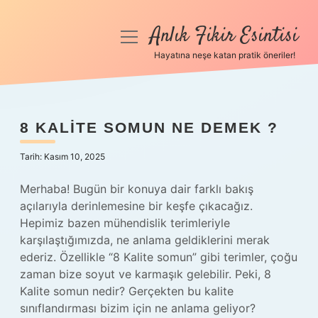
Anlık Fikir Esintisi
menüyü
aç
Hayatına neşe katan pratik öneriler!
Anasayfa
Gizlilik Politikası
8 KALITE SOMUN NE DEMEK ?
Yasal Uyarı
Tarih: Kasım 10, 2025
Hakkımızda
Merhaba! Bugün bir konuya dair farklı bakış
açılarıyla derinlemesine bir keşfe çıkacağız.
Hepimiz bazen mühendislik terimleriyle
karşılaştığımızda, ne anlama geldiklerini merak
ederiz. Özellikle “8 Kalite somun” gibi terimler, çoğu
zaman bize soyut ve karmaşık gelebilir. Peki, 8
Kalite somun nedir? Gerçekten bu kalite
sınıflandırması bizim için ne anlama geliyor?