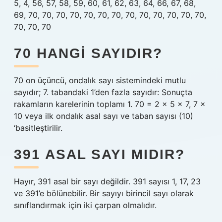
5, 4, 56, 57, 58, 59, 60, 61, 62, 63, 64, 66, 67, 68,
69, 70, 70, 70, 70, 70, 70, 70, 70, 70, 70, 70, 70, 70,
70, 70, 70
70 HANGI SAYIDIR?
70 on üçüncü, ondalık sayı sistemindeki mutlu
sayıdır; 7. tabandaki 1’den fazla sayıdır: Sonuçta
rakamların karelerinin toplamı 1. 70 = 2 × 5 × 7, 7 ×
10 veya ilk ondalık asal sayı ve taban sayısı (10)
‘basitleştirilir.
391 ASAL SAYI MIDIR?
Hayır, 391 asal bir sayı değildir. 391 sayısı 1, 17, 23
ve 391’e bölünebilir. Bir sayıyı birincil sayı olarak
sınıflandırmak için iki çarpan olmalıdır.