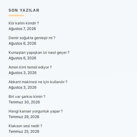
SIDEBAR
SON YAZILAR
Kör kahin kimdir ?
Ağustos 7, 2026
Demir soğukta genleşir mi ?
Ağustos 6, 2026
Kumaştan yapışkan izi nasıl geçer ?
Ağustos 6, 2026
Amon kimi temsil ediyor ?
Ağustos 3, 2026
Abkant makinesi ne için kullanılır ?
Ağustos 3, 2026
Biri var şarkısı kimin ?
Temmuz 30, 2026
Hangi kanser yorgunluk yapar ?
Temmuz 29, 2026
Klakson sesi nedir ?
Temmuz 25, 2026