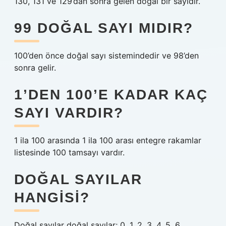
130, 131 ve 129’dan sonra gelen doğal bir sayıdır.
99 DOĞAL SAYI MIDIR?
100’den önce doğal sayı sistemindedir ve 98’den
sonra gelir.
1’DEN 100’E KADAR KAÇ
SAYI VARDIR?
1 ila 100 arasında 1 ila 100 arası entegre rakamlar
listesinde 100 tamsayı vardır.
DOĞAL SAYILAR
HANGISI?
Doğal sayılar doğal sayılar; 0, 1, 2, 3, 4, 5, 6 ,.