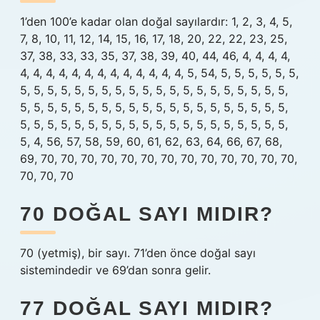
1’den 100’e kadar olan doğal sayılardır: 1, 2, 3, 4, 5,
7, 8, 10, 11, 12, 14, 15, 16, 17, 18, 20, 22, 22, 23, 25,
37, 38, 33, 33, 35, 37, 38, 39, 40, 44, 46, 4, 4, 4, 4,
4, 4, 4, 4, 4, 4, 4, 4, 4, 4, 4, 4, 4, 5, 54, 5, 5, 5, 5, 5, 5,
5, 5, 5, 5, 5, 5, 5, 5, 5, 5, 5, 5, 5, 5, 5, 5, 5, 5, 5, 5,
5, 5, 5, 5, 5, 5, 5, 5, 5, 5, 5, 5, 5, 5, 5, 5, 5, 5, 5, 5,
5, 5, 5, 5, 5, 5, 5, 5, 5, 5, 5, 5, 5, 5, 5, 5, 5, 5, 5, 5,
5, 4, 56, 57, 58, 59, 60, 61, 62, 63, 64, 66, 67, 68,
69, 70, 70, 70, 70, 70, 70, 70, 70, 70, 70, 70, 70, 70,
70, 70, 70
70 DOĞAL SAYI MIDIR?
70 (yetmiş), bir sayı. 71’den önce doğal sayı
sistemindedir ve 69’dan sonra gelir.
77 DOĞAL SAYI MIDIR?