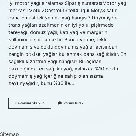
iyi motor yağı sıralamasıSipariş numarasıMotor yağı
markası1Motul2Castrol3Shell4Liqui Moly3 satır
daha En kaliteli yemek yağ hangisi? Doymuş ve
trans yağları azaltmanın en iyi yolu, pişirmede
tereyağı, domuz yağı, katı yağ ve margarin
kullanımını sınırlamaktır. Bunun yerine, tekli
doymamış ve çoklu doymamış yağlar açısından
zengin bitkisel yağlar kullanmak daha sağlıklıdır. En
sağlıklı kızartma yağı hangisi? Bu açıdan
bakıldığında, en sağlıklı yağ, yalnızca %10 çoklu
doymamış yağ içeriğine sahip olan sızma
zeytinyağıdır, bunu %30 ile…
En
Devamını okuyun
Yorum Bırak
Kaliteli
Yağ
Nedir
Sitemap