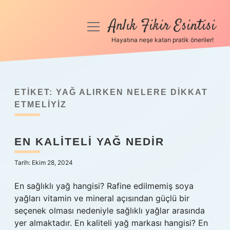
Anlık Fikir Esintisi
menüyü
aç
Hayatına neşe katan pratik öneriler!
Anasayfa
Gizlilik Politikası
ETIKET:
YAĞ ALIRKEN NELERE DIKKAT
Yasal Uyarı
ETMELIYIZ
Hakkımızda
EN KALITELI YAĞ NEDIR
Tarih: Ekim 28, 2024
En sağlıklı yağ hangisi? Rafine edilmemiş soya
yağları vitamin ve mineral açısından güçlü bir
seçenek olması nedeniyle sağlıklı yağlar arasında
yer almaktadır. En kaliteli yağ markası hangisi? En