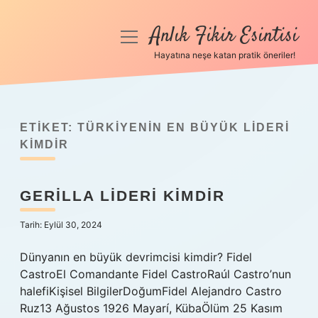
Anlık Fikir Esintisi
menüyü
aç
Hayatına neşe katan pratik öneriler!
Anasayfa
Gizlilik Politikası
ETIKET:
TÜRKIYENIN EN BÜYÜK LIDERI
Yasal Uyarı
KIMDIR
Hakkımızda
GERILLA LIDERI KIMDIR
Tarih: Eylül 30, 2024
Dünyanın en büyük devrimcisi kimdir? Fidel
CastroEl Comandante Fidel CastroRaúl Castro’nun
halefiKişisel BilgilerDoğumFidel Alejandro Castro
Ruz13 Ağustos 1926 Mayarí, KübaÖlüm 25 Kasım