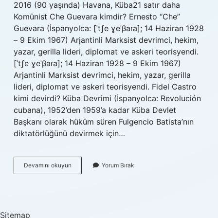
2016 (90 yaşında) Havana, Küba21 satır daha
Komünist Che Guevara kimdir? Ernesto “Che”
Guevara (İspanyolca: [ˈtʃe ɣeˈβaɾa]; 14 Haziran 1928
– 9 Ekim 1967) Arjantinli Marksist devrimci, hekim,
yazar, gerilla lideri, diplomat ve askeri teorisyendi.
[ˈtʃe ɣeˈβaɾa]; 14 Haziran 1928 – 9 Ekim 1967)
Arjantinli Marksist devrimci, hekim, yazar, gerilla
lideri, diplomat ve askeri teorisyendi. Fidel Castro
kimi devirdi? Küba Devrimi (İspanyolca: Revolución
cubana), 1952’den 1959’a kadar Küba Devlet
Başkanı olarak hüküm süren Fulgencio Batista’nın
diktatörlüğünü devirmek için…
Gerilla
Devamını okuyun
Yorum Bırak
Lideri
Kimdir
Sitemap