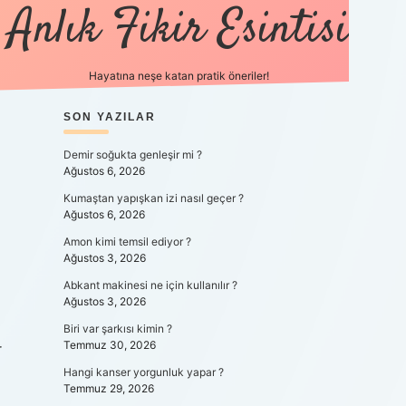
Anlık Fikir Esintisi
Hayatına neşe katan pratik öneriler!
SIDEBAR
SON YAZILAR
ilbet mobil
Demir soğukta genleşir mi ?
Ağustos 6, 2026
Kumaştan yapışkan izi nasıl geçer ?
Ağustos 6, 2026
Amon kimi temsil ediyor ?
Ağustos 3, 2026
Abkant makinesi ne için kullanılır ?
Ağustos 3, 2026
Biri var şarkısı kimin ?
Temmuz 30, 2026
r
Hangi kanser yorgunluk yapar ?
Temmuz 29, 2026