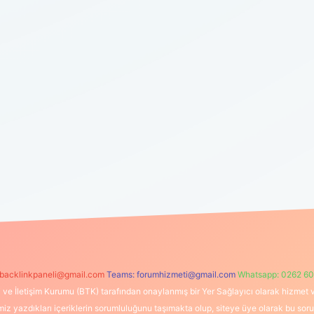
backlinkpaneli@gmail.com
Teams:
forumhizmeti@gmail.com
Whatsapp: 0262 60
i ve İletişim Kurumu (BTK) tarafından onaylanmış bir Yer Sağlayıcı olarak hizmet v
azdıkları içeriklerin sorumluluğunu taşımakta olup, siteye üye olarak bu sorumlul