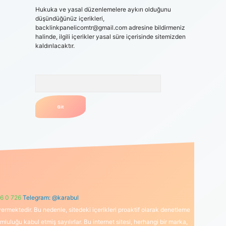
Hukuka ve yasal düzenlemelere aykırı olduğunu
düşündüğünüz içerikleri,
backlinkpanelicomtr@gmail.com
adresine bildirmeniz
halinde, ilgili içerikler yasal süre içerisinde sitemizden
kaldırılacaktır.
Arama
6 0 726
Telegram: @karabul
ermektedir. Bu nedenle, sitedeki içerikleri proaktif olarak denetleme
uğu kabul etmiş sayılırlar. Bu internet sitesi, herhangi bir marka,