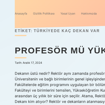
Anasayfa
Gizlilik Politikası
Yasal Uyarı
Hakkımızda
ETIKET:
TÜRKIYEDE KAÇ DEKAN VAR
PROFESÖR MÜ YÜK
Tarih: Aralık 17, 2024
Dekanın üstü nedir? Rektör aynı zamanda profesör ol
Üniversitenin ve bağlı birimlerinin genel işleyişi
Fakültelerde eğitim programını uygulayan bir böl
Fakülteyi ve birimlerini temsilen, Yükseköğretim Ku
arasından üç yıllık bir süre için seçilir. Atama, Rekt
Dekanı kim atıyor? Rektör ve dekanların atanmasıyl