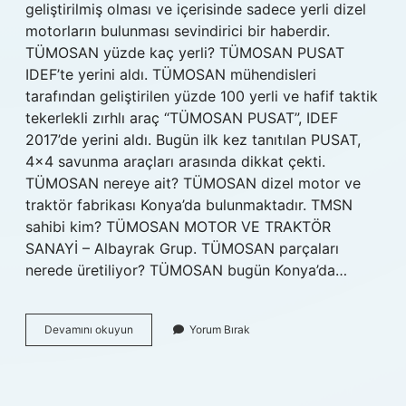
geliştirilmiş olması ve içerisinde sadece yerli dizel
motorların bulunması sevindirici bir haberdir.
TÜMOSAN yüzde kaç yerli? TÜMOSAN PUSAT
IDEF’te yerini aldı. TÜMOSAN mühendisleri
tarafından geliştirilen yüzde 100 yerli ve hafif taktik
tekerlekli zırhlı araç “TÜMOSAN PUSAT”, IDEF
2017’de yerini aldı. Bugün ilk kez tanıtılan PUSAT,
4×4 savunma araçları arasında dikkat çekti.
TÜMOSAN nereye ait? TÜMOSAN dizel motor ve
traktör fabrikası Konya’da bulunmaktadır. TMSN
sahibi kim? TÜMOSAN MOTOR VE TRAKTÖR
SANAYİ – Albayrak Grup. TÜMOSAN parçaları
nerede üretiliyor? TÜMOSAN bugün Konya’da…
Tümosan
Devamını okuyun
Yorum Bırak
Hangi
Ülkenin
Malıdır