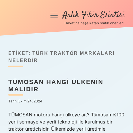
Anlık Fikir Esintisi
menüyü
aç
Hayatına neşe katan pratik öneriler!
Anasayfa
Gizlilik Politikası
ETIKET:
TÜRK TRAKTÖR MARKALARI
Yasal Uyarı
NELERDIR
Hakkımızda
TÜMOSAN HANGI ÜLKENIN
MALIDIR
Tarih: Ekim 24, 2024
TÜMOSAN motoru hangi ülkeye ait? Tümosan %100
yerli sermaye ve yerli teknoloji ile kurulmuş bir
traktör üreticisidir. Ülkemizde yerli üretimle