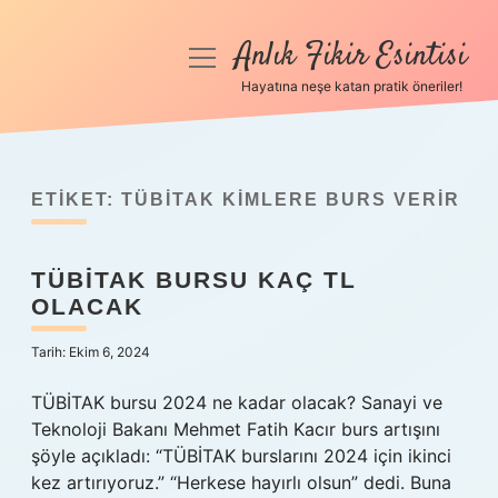
Anlık Fikir Esintisi
menüyü
aç
Hayatına neşe katan pratik öneriler!
Anasayfa
Gizlilik Politikası
ETIKET:
TÜBİTAK KIMLERE BURS VERIR
Yasal Uyarı
TÜBİTAK BURSU KAÇ TL
Hakkımızda
OLACAK
Tarih: Ekim 6, 2024
TÜBİTAK bursu 2024 ne kadar olacak? Sanayi ve
Teknoloji Bakanı Mehmet Fatih Kacır burs artışını
şöyle açıkladı: “TÜBİTAK burslarını 2024 için ikinci
kez artırıyoruz.” “Herkese hayırlı olsun” dedi. Buna