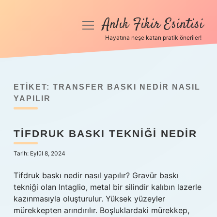
Anlık Fikir Esintisi
menüyü
aç
Hayatına neşe katan pratik öneriler!
Anasayfa
Gizlilik Politikası
ETIKET:
TRANSFER BASKI NEDIR NASIL
Yasal Uyarı
YAPILIR
Hakkımızda
TIFDRUK BASKI TEKNIĞI NEDIR
Tarih: Eylül 8, 2024
Tifdruk baskı nedir nasıl yapılır? Gravür baskı
tekniği olan Intaglio, metal bir silindir kalıbın lazerle
kazınmasıyla oluşturulur. Yüksek yüzeyler
mürekkepten arındırılır. Boşluklardaki mürekkep,