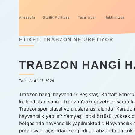
Anasayfa
Gizlilik Politikası
Yasal Uyarı
Hakkımızda
ETIKET:
TRABZON NE ÜRETIYOR
TRABZON HANGI HA
Tarih: Aralık 17, 2024
Trabzon hangi hayvandır? Beşiktaş “Kartal”, Fenerb
kullandıktan sonra, Trabzon’daki gazeteler şarap kı
Trabzonspor ulusal ve uluslararası alanda “Karadeni
hayvancılık yapılır? Yemyeşil bitki örtüsü, yüksek da
bölgesinde hayvancılık yapılmaktadır. Hayvancılık a
potansiyeli açısından zengindir. Trabzonda en çok n