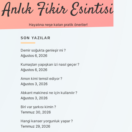
Anlık Fikir Esintisi
Hayatına neşe katan pratik öneriler!
SIDEBAR
SON YAZILAR
ilbet mobil giriş
betexpergiris.c
Demir soğukta genleşir mi ?
Ağustos 6, 2026
Kumaştan yapışkan izi nasıl geçer ?
Ağustos 6, 2026
Amon kimi temsil ediyor ?
Ağustos 3, 2026
Abkant makinesi ne için kullanılır ?
Ağustos 3, 2026
Biri var şarkısı kimin ?
Temmuz 30, 2026
Hangi kanser yorgunluk yapar ?
Temmuz 29, 2026