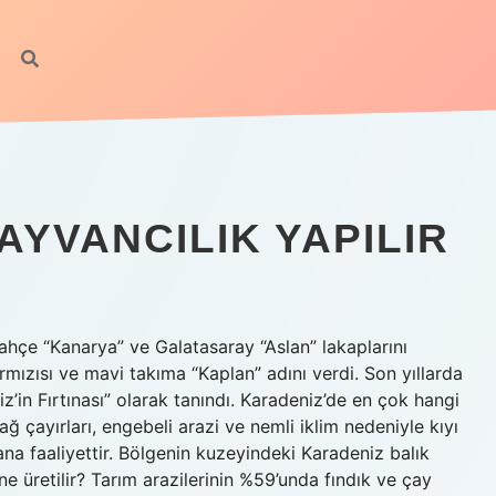
YVANCILIK YAPILIR
ahçe “Kanarya” ve Galatasaray “Aslan” lakaplarını
rmızısı ve mavi takıma “Kaplan” adını verdi. Son yıllarda
z’in Fırtınası” olarak tanındı. Karadeniz’de en çok hangi
ğ çayırları, engebeli arazi ve nemli iklim nedeniyle kıyı
na faaliyettir. Bölgenin kuzeyindeki Karadeniz balık
e üretilir? Tarım arazilerinin %59’unda fındık ve çay