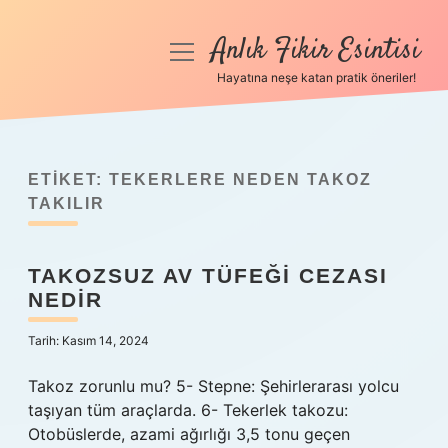
Anlık Fikir Esintisi
menüyü
aç
Hayatına neşe katan pratik öneriler!
Anasayfa
Gizlilik Politikası
ETIKET:
TEKERLERE NEDEN TAKOZ
Yasal Uyarı
TAKILIR
Hakkımızda
TAKOZSUZ AV TÜFEĞI CEZASI
NEDIR
Tarih: Kasım 14, 2024
Takoz zorunlu mu? 5- Stepne: Şehirlerarası yolcu
taşıyan tüm araçlarda. 6- Tekerlek takozu:
Otobüslerde, azami ağırlığı 3,5 tonu geçen