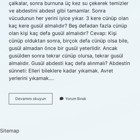
çalkalar, sonra burnuna üç kez su çekerek temizler
ve abdestini abdest gibi tamamlar. Sonra
vücudunun her yerini iyice yıkar. 3 kere cünüp olan
kaç kere gusül almalıdır? Beş defadan fazla cünüp
olan kişi kaç defa gusül almalıdır? Cevap: Kişi
cünüp olduktan sonra, birçok defa cünüp olsa bile,
gusül almadan önce bir gusül yeterlidir. Ancak
gusülden sonra tekrar cünüp olursa, tekrar gusül
almalıdır. Gusül abdesti kaç defa alınmalı? Abdestin
sünneti: Elleri bileklere kadar yıkamak. Avret
yerlerini yıkamak.…
Gusül
Devamını okuyun
Yorum Bırak
Abdesti
3
Kere
Alınır
Mı
Sitemap