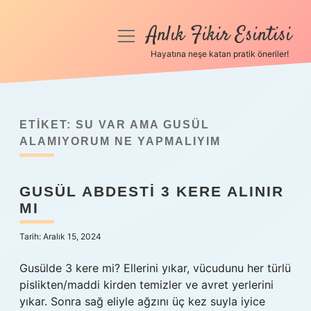
Anlık Fikir Esintisi
menüyü
aç
Hayatına neşe katan pratik öneriler!
Anasayfa
Gizlilik Politikası
ETIKET:
SU VAR AMA GUSÜL
Yasal Uyarı
ALAMIYORUM NE YAPMALIYIM
Hakkımızda
GUSÜL ABDESTI 3 KERE ALINIR
MI
Tarih: Aralık 15, 2024
Gusülde 3 kere mi? Ellerini yıkar, vücudunu her türlü
pislikten/maddi kirden temizler ve avret yerlerini
yıkar. Sonra sağ eliyle ağzını üç kez suyla iyice