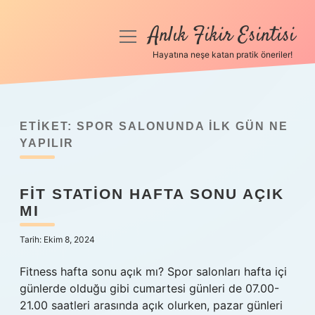
Anlık Fikir Esintisi
menüyü
aç
Hayatına neşe katan pratik öneriler!
Anasayfa
Gizlilik Politikası
ETIKET:
SPOR SALONUNDA ILK GÜN NE
Yasal Uyarı
YAPILIR
Hakkımızda
FIT STATION HAFTA SONU AÇIK
MI
Tarih: Ekim 8, 2024
Fitness hafta sonu açık mı? Spor salonları hafta içi
günlerde olduğu gibi cumartesi günleri de 07.00-
21.00 saatleri arasında açık olurken, pazar günleri