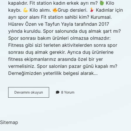
kapalıdır. Fit station kadın erkek ayrı mı?
Kilo
kaybı.
Kilo alımı.
Grup dersleri.
Kadınlar için
ayrı spor alanı Fit station sahibi kim? Kurumsal.
Hüsrev Özen ve Tayfun Yayla tarafından 2017
yılında kuruldu. Spor salonunda duş almak şart mı?
Spor sonrası bakım ürünleri olmazsa olmazdır:
Fitness gibi sizi terleten aktivitelerden sonra spor
sonrası duş almak gerekir. Ayrıca duş ürünlerine
fitness ekipmanlarınız arasında özel bir yer
vermelisiniz. Spor salonları pazar günü kapalı mı?
Derneğimizden yeterlilik belgesi alarak…
Fit
Devamını okuyun
8 Yorum
Station
Hafta
Sonu
Açık
Mı
Sitemap