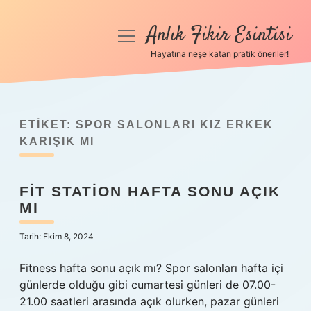
Anlık Fikir Esintisi
menüyü
aç
Hayatına neşe katan pratik öneriler!
Anasayfa
Gizlilik Politikası
ETIKET:
SPOR SALONLARI KIZ ERKEK
Yasal Uyarı
KARIŞIK MI
Hakkımızda
FIT STATION HAFTA SONU AÇIK
MI
Tarih: Ekim 8, 2024
Fitness hafta sonu açık mı? Spor salonları hafta içi
günlerde olduğu gibi cumartesi günleri de 07.00-
21.00 saatleri arasında açık olurken, pazar günleri