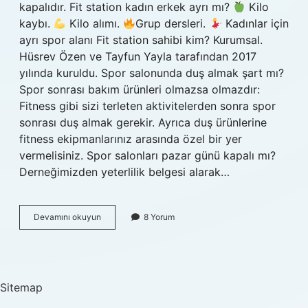
kapalıdır. Fit station kadın erkek ayrı mı?
Kilo
kaybı.
Kilo alımı.
Grup dersleri.
Kadınlar için
ayrı spor alanı Fit station sahibi kim? Kurumsal.
Hüsrev Özen ve Tayfun Yayla tarafından 2017
yılında kuruldu. Spor salonunda duş almak şart mı?
Spor sonrası bakım ürünleri olmazsa olmazdır:
Fitness gibi sizi terleten aktivitelerden sonra spor
sonrası duş almak gerekir. Ayrıca duş ürünlerine
fitness ekipmanlarınız arasında özel bir yer
vermelisiniz. Spor salonları pazar günü kapalı mı?
Derneğimizden yeterlilik belgesi alarak…
Fit
Devamını okuyun
8 Yorum
Station
Hafta
Sonu
Açık
Mı
Sitemap