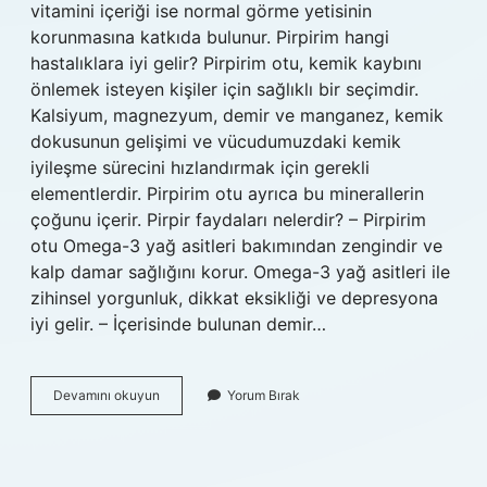
vitamini içeriği ise normal görme yetisinin
korunmasına katkıda bulunur. Pirpirim hangi
hastalıklara iyi gelir? Pirpirim otu, kemik kaybını
önlemek isteyen kişiler için sağlıklı bir seçimdir.
Kalsiyum, magnezyum, demir ve manganez, kemik
dokusunun gelişimi ve vücudumuzdaki kemik
iyileşme sürecini hızlandırmak için gerekli
elementlerdir. Pirpirim otu ayrıca bu minerallerin
çoğunu içerir. Pirpir faydaları nelerdir? – Pirpirim
otu Omega-3 yağ asitleri bakımından zengindir ve
kalp damar sağlığını korur. Omega-3 yağ asitleri ile
zihinsel yorgunluk, dikkat eksikliği ve depresyona
iyi gelir. – İçerisinde bulunan demir…
Pirpirim
Devamını okuyun
Yorum Bırak
De
Hangi
Vitaminler
Var