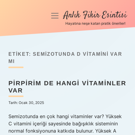
Anlık Fikir Esintisi
menüyü
aç
Hayatına neşe katan pratik öneriler!
Anasayfa
Gizlilik Politikası
ETIKET:
SEMIZOTUNDA D VITAMINI VAR
Yasal Uyarı
MI
Hakkımızda
PIRPIRIM DE HANGI VITAMINLER
VAR
Tarih: Ocak 30, 2025
Semizotunda en çok hangi vitaminler var? Yüksek
C vitamini içeriği sayesinde bağışıklık sisteminin
normal fonksiyonuna katkıda bulunur. Yüksek A